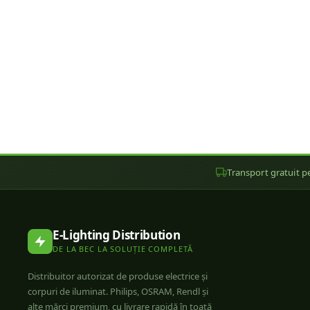
Transport gratuit pe
E-Lighting Distribution
DE LA BEC LA SOLUȚIE COMPLETĂ
Distribuitor autorizat de produse electrice și
corpuri de iluminat. Philips, OSRAM, Rendl și
alte mărci premium, cu livrare rapidă în toată