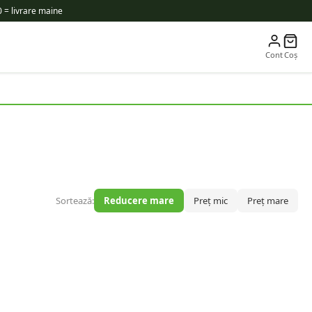
 = livrare maine
Cont
Coș
Sortează:
Reducere mare
Preț mic
Preț mare