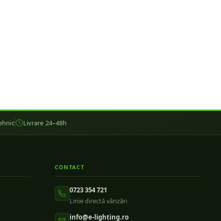
ehnic
Livrare 24–48h
CONTACT
0723 354 721
Linie directă vânzări
info@e-lighting.ro