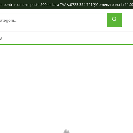
ita pentru comenzi peste 500 lei fara TVA
📞
0723 354 721
🕐
Comenzi pana la 11:00
g