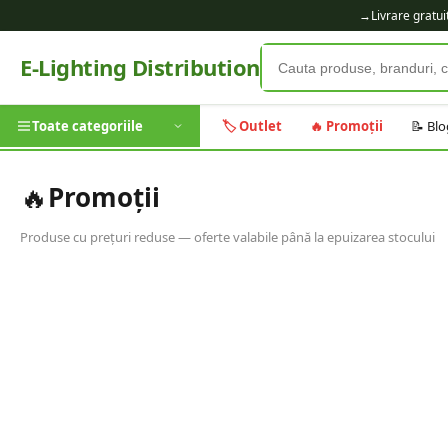
→
Livrare gratu
E-Lighting Distribution
Toate categoriile
🏷️ Outlet
🔥 Promoții
📝 Blo
🔥
Promoții
Produse cu prețuri reduse — oferte valabile până la epuizarea stocului