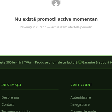
🔥
Nu există promoții active momentan
Reveniți în curând — actualizăm ofertele periodic
ste 500 lei (fără TVA)
Produse originale cu factură
Garanție & suport t
INFORMAȚII
CONT CLIENT
Despre noi
Autentificare
Contact
Inregistrare
Termeni si conditii
Comenzile mele