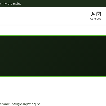
 = livrare maine
Cont
Coș
email: info@e-lighting.ro.