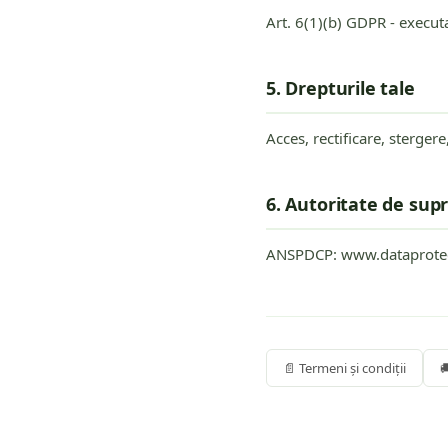
Art. 6(1)(b) GDPR - executar
5. Drepturile tale
Acces, rectificare, stergere
6. Autoritate de su
ANSPDCP: www.dataprotec
📄 Termeni și condiții
