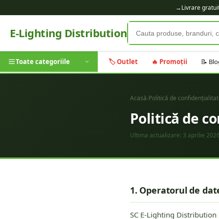
→
Livrare gratu
E-Lighting Distribution
Toate categoriile
🏷️ Outlet
🔥 Promoții
📝 Blo
Acasă
›
Politică de confidențialita
Politică de co
Ultima actualizare:
3 aprilie 202
1. Operatorul de dat
SC E-Lighting Distribution