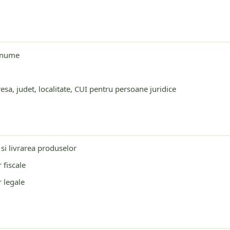
renume
resa, judet, localitate, CUI pentru persoane juridice
si livrarea produselor
fiscale
r legale