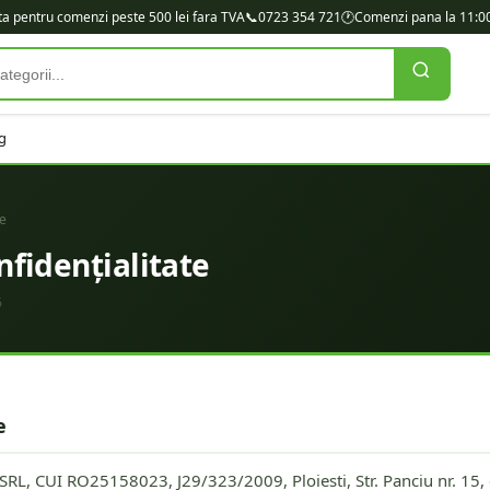
ita pentru comenzi peste 500 lei fara TVA
📞
0723 354 721
🕐
Comenzi pana la 11:00
g
te
nfidențialitate
6
e
 SRL, CUI RO25158023, J29/323/2009, Ploiesti, Str. Panciu nr. 15, 