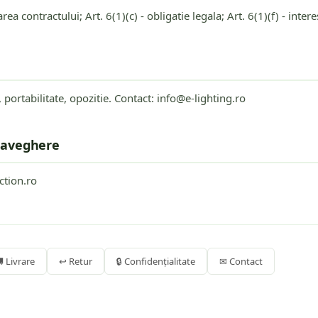
ea contractului; Art. 6(1)(c) - obligatie legala; Art. 6(1)(f) - intere
, portabilitate, opozitie. Contact: info@e-lighting.ro
praveghere
tion.ro
 Livrare
↩ Retur
🔒 Confidențialitate
✉ Contact