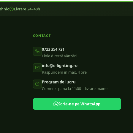
ehnic
Livrare 24–48h
CONTACT
0723 354 721
Linie directă vânzări
info@e-lighting.ro
Răspundem în max. 4 ore
Program de lucru
Comenzi pana la 11:00 = livrare maine
Scrie-ne pe WhatsApp