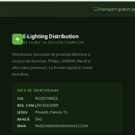
Transport gratuit pe
E-Lighting Distribution
DE LA BEC LA SOLUȚIE COMPLETĂ
Distribuitor autorizat de produse electrice și
corpuri de iluminat. Philips, OSRAM, Rendl și
alte mărci premium, cu livrare rapidă în toată
România.
DATE DE IDENTIFICARE
RO25158023
CUI
J29/323/2009
REG. COM.
Ploiesti, Panciu 15
SEDIU
ING
BANCĂ
IBAN
RO98INGB0000999904217289