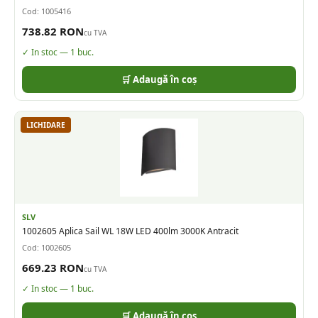
Cod:
1005416
738.82
RON
cu TVA
✓ In stoc —
1
buc.
🛒 Adaugă în coș
LICHIDARE
SLV
1002605 Aplica Sail WL 18W LED 400lm 3000K Antracit
Cod:
1002605
669.23
RON
cu TVA
✓ In stoc —
1
buc.
🛒 Adaugă în coș