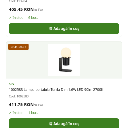
Cod:
113704
405.45
RON
cu TVA
✓ In stoc —
6
buc.
🛒 Adaugă în coș
LICHIDARE
SLV
1002583 Lampa portabila Tonila Dim 1.6W LED 90lm 2700K
Cod:
1002583
411.75
RON
cu TVA
✓ In stoc —
1
buc.
🛒 Adaugă în coș