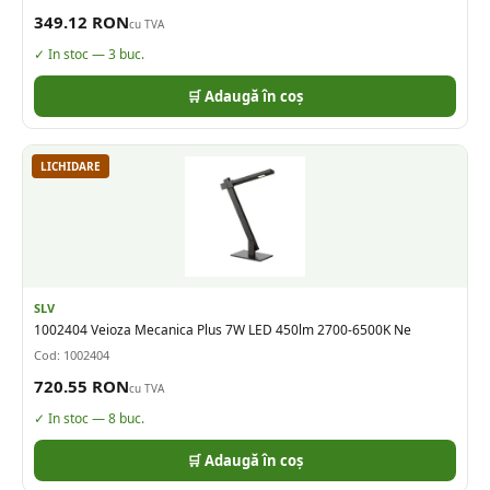
349.12
RON
cu TVA
✓ In stoc —
3
buc.
🛒 Adaugă în coș
LICHIDARE
SLV
1002404 Veioza Mecanica Plus 7W LED 450lm 2700-6500K Ne
Cod:
1002404
720.55
RON
cu TVA
✓ In stoc —
8
buc.
🛒 Adaugă în coș