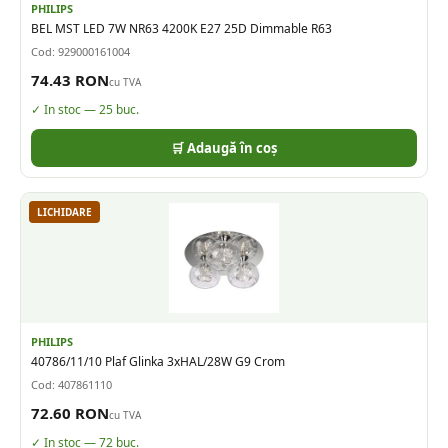
PHILIPS
BEL MST LED 7W NR63 4200K E27 25D Dimmable R63
Cod:
929000161004
74.43
RON
cu TVA
✓ In stoc —
25
buc.
🛒 Adaugă în coș
LICHIDARE
PHILIPS
40786/11/10 Plaf Glinka 3xHAL/28W G9 Crom
Cod:
407861110
72.60
RON
cu TVA
✓ In stoc —
72
buc.