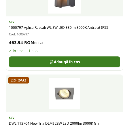
SLV
1000797 Aplica Rascali WL 8W LED 330lm 3000K Antracit IP55
Cod:
1000797
463.94
RON
cu TVA
✓ In stoc —
1
buc.
🛒 Adaugă în coș
LICHIDARE
SLV
DWL 113704 New Tria DLMI 28W LED 2000lm 3000K Gri