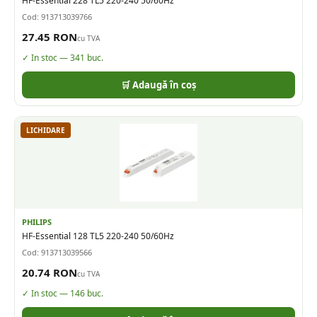
HF-Essential 228 TL5 220-240 50/60Hz
Cod:
913713039766
27.45
RON
cu TVA
✓ In stoc —
341
buc.
🛒 Adaugă în coș
LICHIDARE
PHILIPS
HF-Essential 128 TL5 220-240 50/60Hz
Cod:
913713039566
20.74
RON
cu TVA
✓ In stoc —
146
buc.