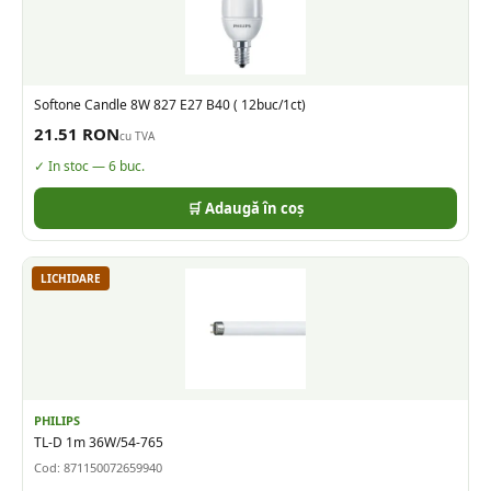
Softone Candle 8W 827 E27 B40 ( 12buc/1ct)
21.51
RON
cu TVA
✓ In stoc —
6
buc.
🛒 Adaugă în coș
LICHIDARE
PHILIPS
TL-D 1m 36W/54-765
Cod:
871150072659940