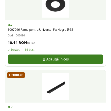
SLV
1007096 Rama pentru Universal Fix Negru IP65
Cod:
1007096
10.44
RON
cu TVA
✓ In stoc —
14
buc.
🛒 Adaugă în coș
LICHIDARE
SLV