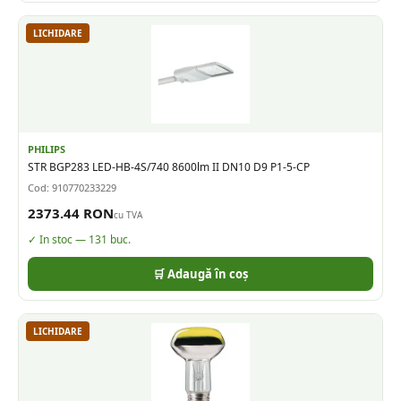
LICHIDARE
PHILIPS
STR BGP283 LED-HB-4S/740 8600lm II DN10 D9 P1-5-CP
Cod:
910770233229
2373.44
RON
cu TVA
✓ In stoc —
131
buc.
🛒 Adaugă în coș
LICHIDARE