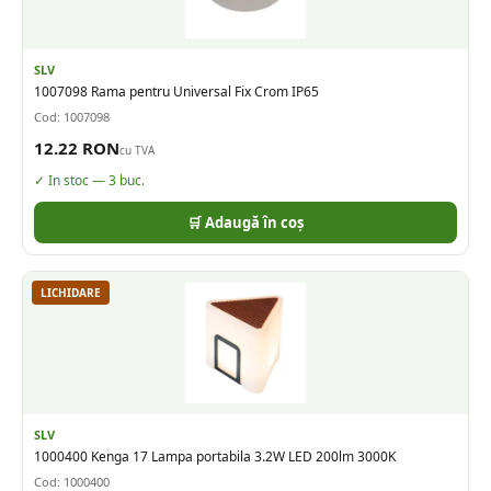
SLV
1007098 Rama pentru Universal Fix Crom IP65
Cod:
1007098
12.22
RON
cu TVA
✓ In stoc —
3
buc.
🛒 Adaugă în coș
LICHIDARE
SLV
1000400 Kenga 17 Lampa portabila 3.2W LED 200lm 3000K
Cod:
1000400