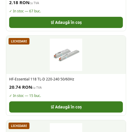
2.18
RON
cu TVA
✓ In stoc —
67
buc.
🛒 Adaugă în coș
LICHIDARE
HF-Essential 118 TL-D 220-240 50/60Hz
20.74
RON
cu TVA
✓ In stoc —
15
buc.
🛒 Adaugă în coș
LICHIDARE