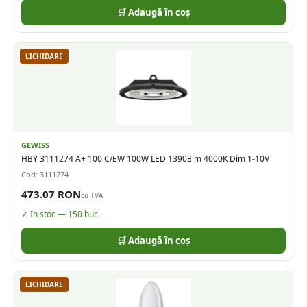
🛒 Adaugă în coș
LICHIDARE
GEWISS
HBY 3111274 A+ 100 C/EW 100W LED 13903lm 4000K Dim 1-10V
Cod:
3111274
473.07
RON
cu TVA
✓ In stoc —
150
buc.
🛒 Adaugă în coș
LICHIDARE