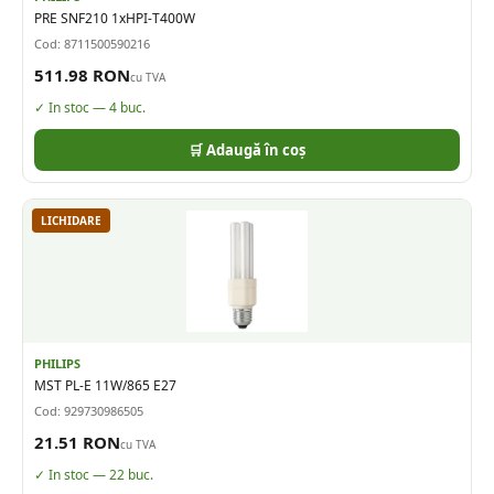
PRE SNF210 1xHPI-T400W
Cod:
8711500590216
511.98
RON
cu TVA
✓ In stoc —
4
buc.
🛒 Adaugă în coș
LICHIDARE
PHILIPS
MST PL-E 11W/865 E27
Cod:
929730986505
21.51
RON
cu TVA
✓ In stoc —
22
buc.