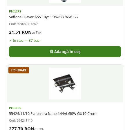
PHILIPS
Softone ESaver A55 10yr 11W/827 WW E27
Cod:
929689118507
21.51
RON
cu TVA
✓ In stoc —
37
buc.
🛒 Adaugă în coș
LICHIDARE
PHILIPS
55424/11/10 Plafoniera Nano 4xHAL/50W GU10 Crom
Cod:
554241110
277.70
RON
cu TVA