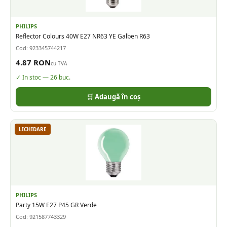
PHILIPS
Reflector Colours 40W E27 NR63 YE Galben R63
Cod:
923345744217
4.87
RON
cu TVA
✓ In stoc —
26
buc.
🛒 Adaugă în coș
LICHIDARE
PHILIPS
Party 15W E27 P45 GR Verde
Cod:
921587743329