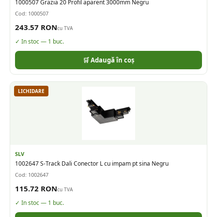
1000507 Grazia 20 Profil aparent 3000mm Negru
Cod:
1000507
243.57
RON
cu TVA
✓ In stoc —
1
buc.
🛒 Adaugă în coș
LICHIDARE
SLV
1002647 S-Track Dali Conector L cu impam pt sina Negru
Cod:
1002647
115.72
RON
cu TVA
✓ In stoc —
1
buc.