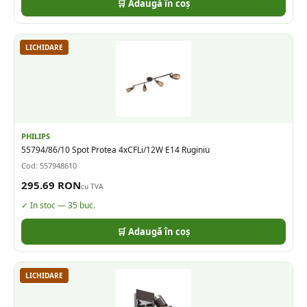
🛒 Adaugă în coș
LICHIDARE
PHILIPS
55794/86/10 Spot Protea 4xCFLi/12W E14 Ruginiu
Cod:
557948610
295.69
RON
cu TVA
✓ In stoc —
35
buc.
🛒 Adaugă în coș
LICHIDARE