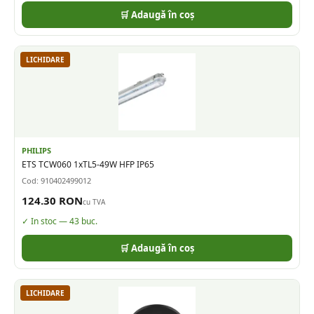
🛒 Adaugă în coș
LICHIDARE
PHILIPS
ETS TCW060 1xTL5-49W HFP IP65
Cod:
910402499012
124.30
RON
cu TVA
✓ In stoc —
43
buc.
🛒 Adaugă în coș
LICHIDARE