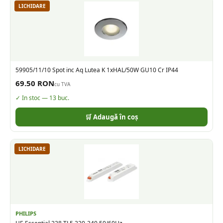
LICHIDARE
59905/11/10 Spot inc Aq Lutea K 1xHAL/50W GU10 Cr IP44
69.50
RON
cu TVA
✓ In stoc —
13
buc.
🛒 Adaugă în coș
LICHIDARE
PHILIPS