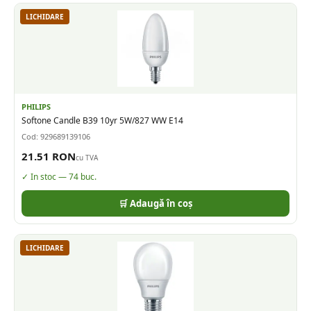
LICHIDARE
PHILIPS
Softone Candle B39 10yr 5W/827 WW E14
Cod:
929689139106
21.51
RON
cu TVA
✓ In stoc —
74
buc.
🛒 Adaugă în coș
LICHIDARE