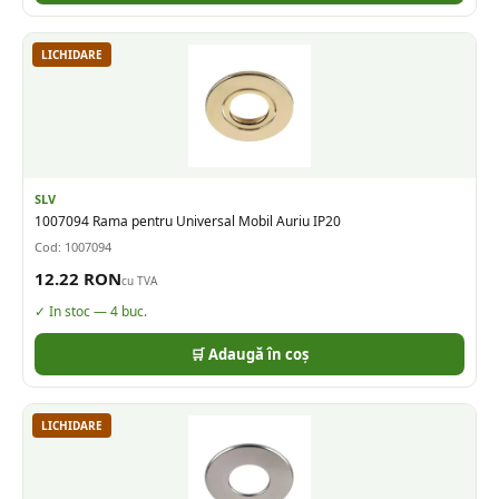
LICHIDARE
SLV
1007094 Rama pentru Universal Mobil Auriu IP20
Cod:
1007094
12.22
RON
cu TVA
✓ In stoc —
4
buc.
🛒 Adaugă în coș
LICHIDARE