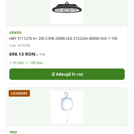
GEWISS
HBY 3111276 A+ 200 C/EW 200W LED 27222lm 4000K Dim 1-10V
Cod:
3111276
698.13
RON
cu TVA
✓ In stoc —
100
buc.
🛒 Adaugă în coș
LICHIDARE
TRIO