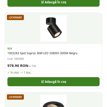
🛒 Adaugă în coș
LICHIDARE
SLV
1003283 Spot Supros 36W LED 3380lm 3000K Negru
Cod:
1003283
978.90
RON
cu TVA
✓ In stoc —
1
buc.
🛒 Adaugă în coș
LICHIDARE