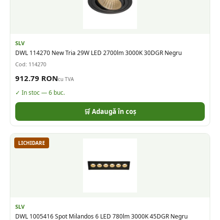
SLV
DWL 114270 New Tria 29W LED 2700lm 3000K 30DGR Negru
Cod:
114270
912.79
RON
cu TVA
✓ In stoc —
6
buc.
🛒 Adaugă în coș
LICHIDARE
SLV
DWL 1005416 Spot Milandos 6 LED 780lm 3000K 45DGR Negru