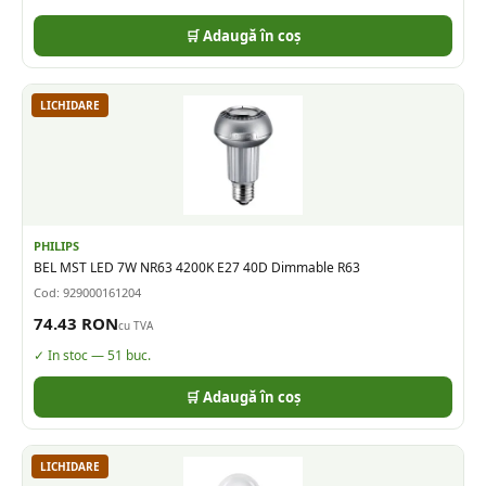
🛒 Adaugă în coș
LICHIDARE
PHILIPS
BEL MST LED 7W NR63 4200K E27 40D Dimmable R63
Cod:
929000161204
74.43
RON
cu TVA
✓ In stoc —
51
buc.
🛒 Adaugă în coș
LICHIDARE