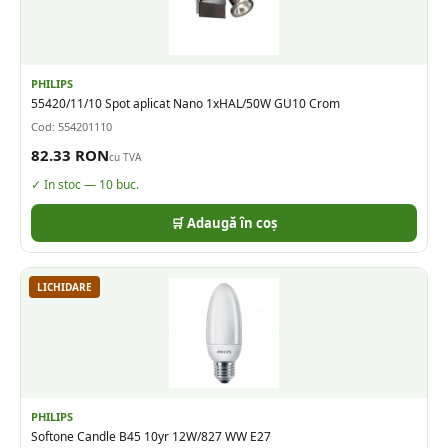
PHILIPS
55420/11/10 Spot aplicat Nano 1xHAL/50W GU10 Crom
Cod:
554201110
82.33
RON
cu TVA
✓ In stoc —
10
buc.
🛒 Adaugă în coș
LICHIDARE
PHILIPS
Softone Candle B45 10yr 12W/827 WW E27