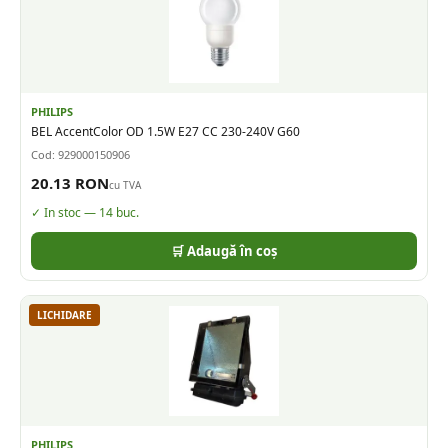
PHILIPS
BEL AccentColor OD 1.5W E27 CC 230-240V G60
Cod:
929000150906
20.13
RON
cu TVA
✓ In stoc —
14
buc.
🛒 Adaugă în coș
LICHIDARE
PHILIPS