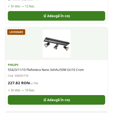
✓ In stoc —
12
buc.
🛒 Adaugă în coș
LICHIDARE
PHILIPS
55423/11/10 Plafoniera Nano 3xHAL/50W GU10 Crom
Cod:
554231110
227.82
RON
cu TVA
✓ In stoc —
10
buc.
🛒 Adaugă în coș