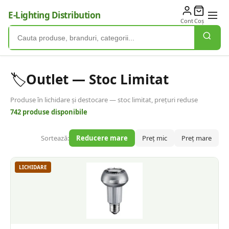
E-Lighting Distribution
Cont
Coș
🏷️
Outlet — Stoc Limitat
Produse în lichidare și destocare — stoc limitat, prețuri reduse
742
produse disponibile
Sortează:
Reducere mare
Preț mic
Preț mare
LICHIDARE