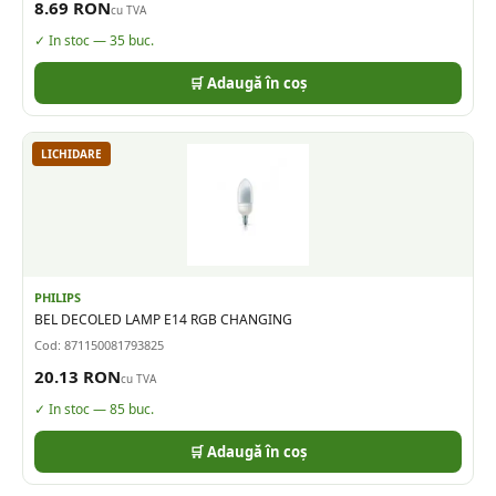
8.69
RON
cu TVA
✓ In stoc —
35
buc.
🛒 Adaugă în coș
LICHIDARE
PHILIPS
BEL DECOLED LAMP E14 RGB CHANGING
Cod:
871150081793825
20.13
RON
cu TVA
✓ In stoc —
85
buc.
🛒 Adaugă în coș