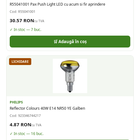
R55041001 Pax Push Light LED cu acum si fir aprindere
Cod:
R55041001
30.57
RON
cu TVA
✓ In stoc —
7
buc.
🛒 Adaugă în coș
LICHIDARE
PHILIPS
Reflector Colours 40W E14 NR50 YE Galben
Cod:
923346744217
4.87
RON
cu TVA
✓ In stoc —
16
buc.