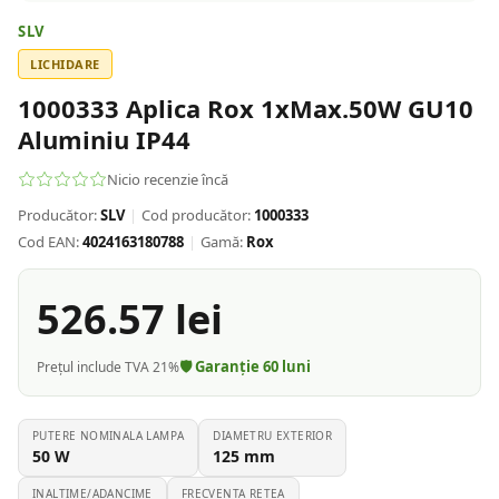
SLV
LICHIDARE
1000333 Aplica Rox 1xMax.50W GU10
Aluminiu IP44
Nicio recenzie încă
Producător:
SLV
|
Cod producător:
1000333
Cod EAN:
4024163180788
|
Gamă:
Rox
526.57
lei
🛡️ Garanție
60
luni
Prețul include TVA 21%
PUTERE NOMINALA LAMPA
DIAMETRU EXTERIOR
50
W
125
mm
INALTIME/ADANCIME
FRECVENTA RETEA