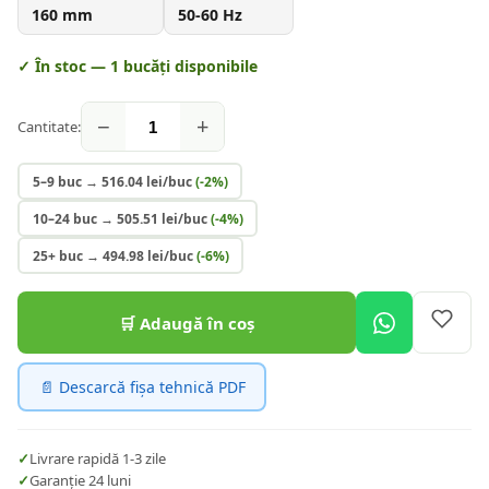
160
mm
50-60
Hz
✓ În stoc —
1
bucăți disponibile
−
+
Cantitate:
5–9 buc
→
516.04
lei/buc
(-
2
%)
10–24 buc
→
505.51
lei/buc
(-
4
%)
25+ buc
→
494.98
lei/buc
(-
6
%)
🛒 Adaugă în coș
📄 Descarcă fișa tehnică PDF
✓
Livrare rapidă 1-3 zile
✓
Garanție 24 luni