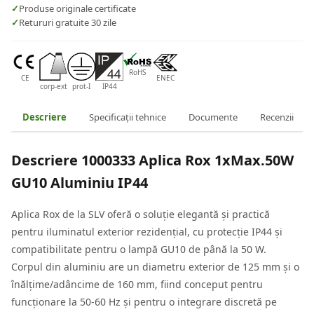
✓
Produse originale certificate
✓
Retururi gratuite 30 zile
RoHS
CE
ENEC
corp-ext
prot-I
IP44
Descriere
Specificații tehnice
Documente
Recenzii
Descriere
1000333 Aplica Rox 1xMax.50W
GU10 Aluminiu IP44
Aplica Rox de la SLV oferă o soluție elegantă și practică
pentru iluminatul exterior rezidențial, cu protecție IP44 și
compatibilitate pentru o lampă GU10 de până la 50 W.
Corpul din aluminiu are un diametru exterior de 125 mm și o
înălțime/adâncime de 160 mm, fiind conceput pentru
funcționare la 50-60 Hz și pentru o integrare discretă pe