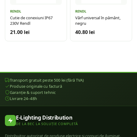
RENDL
RENDL
Cutie de conexiuni IP67
Vârf universal în pământ,
230V Rendl
negru
21.00 lei
40.80 lei
Transport gratuit peste 500 lei (fără TVA)
Produse originale cu factură
Garanție & suport tehnic
Livrare 24–48h
E-Lighting Distribution
DE LA BEC LA SOLUȚIE COMPLETĂ
Distribuitor autorizat de produse electrice și corpuri de iluminat.