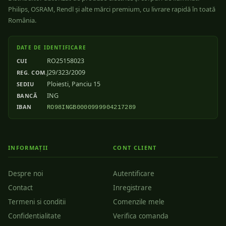
Philips, OSRAM, Rendl și alte mărci premium, cu livrare rapidă în toată
România.
DATE DE IDENTIFICARE
RO25158023
CUI
J29/323/2009
REG. COM.
Ploiesti, Panciu 15
SEDIU
ING
BANCĂ
IBAN
RO98INGB0000999904217289
INFORMAȚII
CONT CLIENT
Despre noi
Autentificare
Contact
Inregistrare
Termeni si conditii
Comenzile mele
Confidentialitate
Verifica comanda