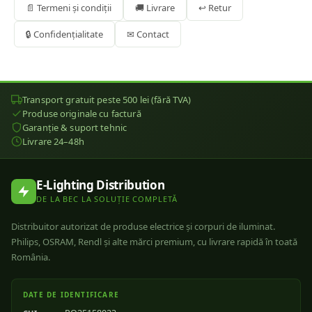
📄 Termeni și condiții
🚚 Livrare
↩ Retur
🔒 Confidențialitate
✉ Contact
Transport gratuit peste 500 lei (fără TVA)
Produse originale cu factură
Garanție & suport tehnic
Livrare 24–48h
E-Lighting Distribution
DE LA BEC LA SOLUȚIE COMPLETĂ
Distribuitor autorizat de produse electrice și corpuri de iluminat.
Philips, OSRAM, Rendl și alte mărci premium, cu livrare rapidă în toată
România.
DATE DE IDENTIFICARE