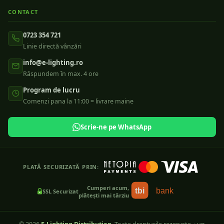
CONTACT
0723 354 721
Linie directă vânzări
info@e-lighting.ro
Răspundem în max. 4 ore
Program de lucru
Comenzi pana la 11:00 = livrare maine
Scrie-ne pe WhatsApp
PLATĂ SECURIZATĂ PRIN:
Cumperi acum,
tbi
bank
SSL Securizat
plătești mai târziu