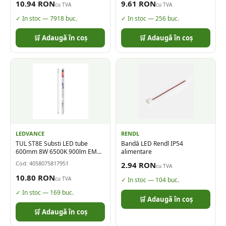
10.94
RON
9.61
RON
cu TVA
cu TVA
✓ In stoc —
7918
buc.
✓ In stoc —
256
buc.
🛒 Adaugă în coș
🛒 Adaugă în coș
LEDVANCE
RENDL
TUL ST8E Substi LED tube
Bandă LED Rendl IP54
600mm 8W 6500K 900lm EM
alimentare
LDV
Cod:
4058075817951
2.94
RON
cu TVA
10.80
RON
cu TVA
✓ In stoc —
104
buc.
✓ In stoc —
169
buc.
🛒 Adaugă în coș
🛒 Adaugă în coș