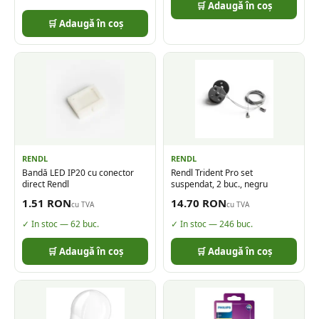
🛒 Adaugă în coș
🛒 Adaugă în coș
RENDL
RENDL
Bandă LED IP20 cu conector
Rendl Trident Pro set
direct Rendl
suspendat, 2 buc., negru
1.51
RON
14.70
RON
cu TVA
cu TVA
✓ In stoc —
62
buc.
✓ In stoc —
246
buc.
🛒 Adaugă în coș
🛒 Adaugă în coș