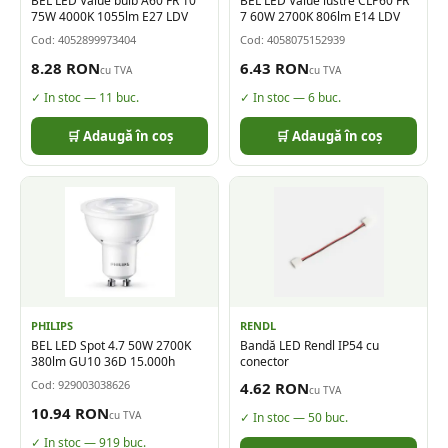
BEL LED Value bulb A60 FR 10
BEL LED Value lustre CLP60 FR
75W 4000K 1055lm E27 LDV
7 60W 2700K 806lm E14 LDV
Cod:
4052899973404
Cod:
4058075152939
8.28
RON
6.43
RON
cu TVA
cu TVA
✓ In stoc —
11
buc.
✓ In stoc —
6
buc.
🛒 Adaugă în coș
🛒 Adaugă în coș
PHILIPS
RENDL
BEL LED Spot 4.7 50W 2700K
Bandă LED Rendl IP54 cu
380lm GU10 36D 15.000h
conector
Cod:
929003038626
4.62
RON
cu TVA
10.94
RON
cu TVA
✓ In stoc —
50
buc.
✓ In stoc —
919
buc.