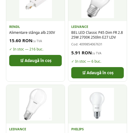
RENDL
LEDVANCE
Alimentare stânga alb 230V
BEL LED Classic P45 Dim FR 2.8
25W 2700K 250lm E27 LDV
15.60
RON
cu TVA
Cod:
4099854067631
✓ In stoc —
216
buc.
5.91
RON
cu TVA
🛒 Adaugă în coș
✓ In stoc —
6
buc.
🛒 Adaugă în coș
LEDVANCE
PHILIPS