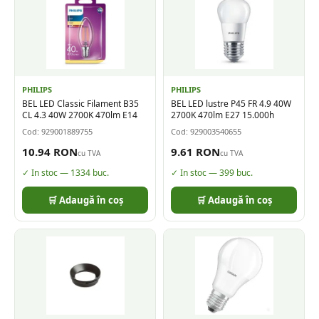
PHILIPS
PHILIPS
BEL LED Classic Filament B35
BEL LED lustre P45 FR 4.9 40W
CL 4.3 40W 2700K 470lm E14
2700K 470lm E27 15.000h
Cod:
929001889755
Cod:
929003540655
10.94
RON
9.61
RON
cu TVA
cu TVA
✓ In stoc —
1334
buc.
✓ In stoc —
399
buc.
🛒 Adaugă în coș
🛒 Adaugă în coș