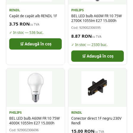
RENDL
PHILIPS
Capăt de capăt alb RENDL 1F
BEL LED bulb A60M FR 10 75W
2700K 1055lm E27 15.000h
3.75
RON
cu TVA
Cod:
929002306595
✓ In stoc —
536
buc.
8.87
RON
cu TVA
🛒 Adaugă în coș
✓ In stoc —
2330
buc.
🛒 Adaugă în coș
PHILIPS
RENDL
BEL LED bulb A60M FR 10 75W
Conector direct 1F negru 230V
4000K 1055lm E27 15.000h
Rendl
Cod:
929002306696
15.00
RON
cu TVA