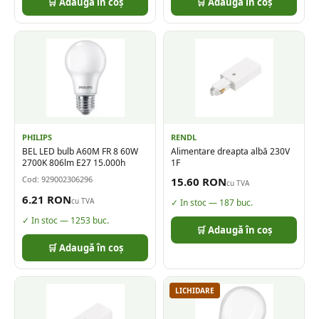
🛒 Adaugă în coș
🛒 Adaugă în coș
PHILIPS
RENDL
BEL LED bulb A60M FR 8 60W
Alimentare dreapta albă 230V
2700K 806lm E27 15.000h
1F
Cod:
929002306296
15.60
RON
cu TVA
6.21
RON
cu TVA
✓ In stoc —
187
buc.
✓ In stoc —
1253
buc.
🛒 Adaugă în coș
🛒 Adaugă în coș
LICHIDARE