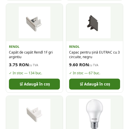
RENDL
RENDL
Capăt de capăt Rendl 1F gri
Capac pentru șină EUTRAC cu 3
argintiu
circuite, negru
3.75
RON
9.60
RON
cu TVA
cu TVA
✓ In stoc —
134
buc.
✓ In stoc —
67
buc.
🛒 Adaugă în coș
🛒 Adaugă în coș