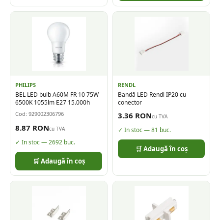
PHILIPS
RENDL
BEL LED bulb A60M FR 10 75W
Bandă LED Rendl IP20 cu
6500K 1055lm E27 15.000h
conector
Cod:
929002306796
3.36
RON
cu TVA
8.87
RON
cu TVA
✓ In stoc —
81
buc.
✓ In stoc —
2692
buc.
🛒 Adaugă în coș
🛒 Adaugă în coș