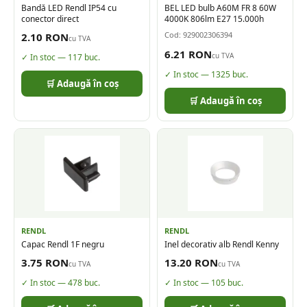
Bandă LED Rendl IP54 cu
BEL LED bulb A60M FR 8 60W
conector direct
4000K 806lm E27 15.000h
Cod:
929002306394
2.10
RON
cu TVA
6.21
RON
cu TVA
✓ In stoc —
117
buc.
✓ In stoc —
1325
buc.
🛒 Adaugă în coș
🛒 Adaugă în coș
RENDL
RENDL
Capac Rendl 1F negru
Inel decorativ alb Rendl Kenny
3.75
RON
13.20
RON
cu TVA
cu TVA
✓ In stoc —
478
buc.
✓ In stoc —
105
buc.