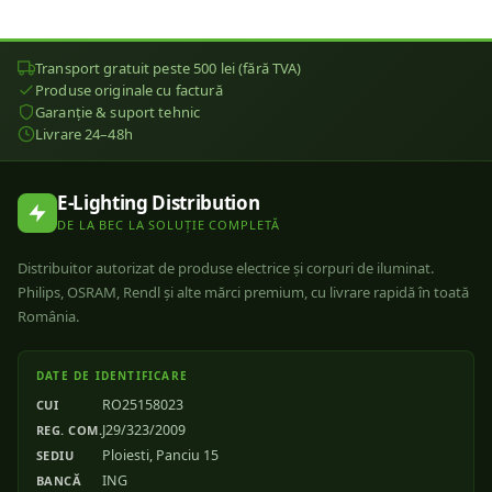
Transport gratuit peste 500 lei (fără TVA)
Produse originale cu factură
Garanție & suport tehnic
Livrare 24–48h
E-Lighting Distribution
DE LA BEC LA SOLUȚIE COMPLETĂ
Distribuitor autorizat de produse electrice și corpuri de iluminat.
Philips, OSRAM, Rendl și alte mărci premium, cu livrare rapidă în toată
România.
DATE DE IDENTIFICARE
RO25158023
CUI
J29/323/2009
REG. COM.
Ploiesti, Panciu 15
SEDIU
ING
BANCĂ