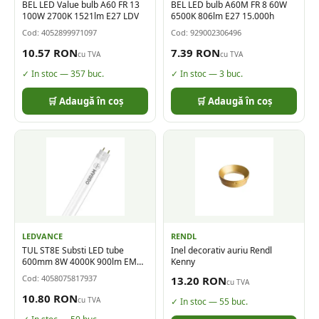
BEL LED Value bulb A60 FR 13
BEL LED bulb A60M FR 8 60W
100W 2700K 1521lm E27 LDV
6500K 806lm E27 15.000h
Cod:
4052899971097
Cod:
929002306496
10.57
RON
7.39
RON
cu TVA
cu TVA
✓ In stoc —
357
buc.
✓ In stoc —
3
buc.
🛒 Adaugă în coș
🛒 Adaugă în coș
LEDVANCE
RENDL
TUL ST8E Substi LED tube
Inel decorativ auriu Rendl
600mm 8W 4000K 900lm EM
Kenny
LDV
Cod:
4058075817937
13.20
RON
cu TVA
10.80
RON
cu TVA
✓ In stoc —
55
buc.