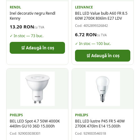
RENDL
LEDVANCE
Inel decorativ negru Rendl
BEL LED Value bulb A60 FR 8.5
Kenny
60W 2700K 806lm E27 LDV
Cod:
4052899326842
13.20
RON
cu TVA
6.72
RON
cu TVA
✓ In stoc —
73
buc.
✓ In stoc —
100
buc.
🛒 Adaugă în coș
🛒 Adaugă în coș
PHILIPS
PHILIPS
BEL LED Spot 4.7 50W 4000K
BEL LED lustre P45 FR 5 40W
440lm GU10 36D 15.000h
2700K 470lm E14 15.000h
Cod:
929003038301
Cod:
929003546518