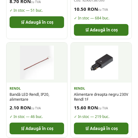
Cod:
929001387395
8.70
RON
cu TVA
10.50
RON
cu TVA
✓ In stoc —
51
buc.
✓ In stoc —
684
buc.
🛒 Adaugă în coș
🛒 Adaugă în coș
RENDL
RENDL
Bandă LED Rendl, IP20,
Alimentare dreapta negru 230V
alimentare
Rendl 1F
2.10
RON
15.60
RON
cu TVA
cu TVA
✓ In stoc —
46
buc.
✓ In stoc —
219
buc.
🛒 Adaugă în coș
🛒 Adaugă în coș