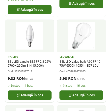
✓ In stoc —
50
buc.
🛒 Adaugă în coș
🛒 Adaugă în coș
PHILIPS
LEDVANCE
BEL LED candle B35 FR 2.8 25W
BEL LED Value bulb A60 FR 10
2700K 250lm E14 15.000h
75W 6500K 1055lm E27 LDV
Cod:
929002977018
Cod:
4052899971035
9.32
RON
5.98
RON
cu TVA
cu TVA
✓ In stoc —
4
buc.
✓ In stoc —
16
buc.
🛒 Adaugă în coș
🛒 Adaugă în coș