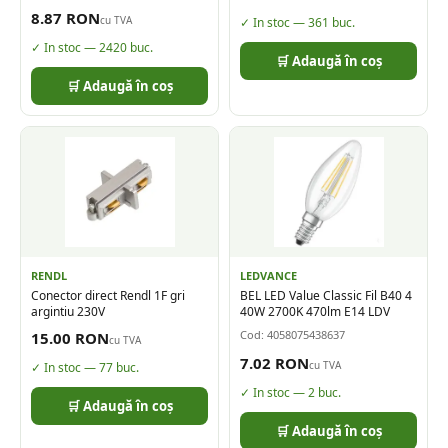
8.87
RON
cu TVA
✓ In stoc —
361
buc.
✓ In stoc —
2420
buc.
🛒 Adaugă în coș
🛒 Adaugă în coș
RENDL
LEDVANCE
Conector direct Rendl 1F gri
BEL LED Value Classic Fil B40 4
argintiu 230V
40W 2700K 470lm E14 LDV
Cod:
4058075438637
15.00
RON
cu TVA
7.02
RON
cu TVA
✓ In stoc —
77
buc.
✓ In stoc —
2
buc.
🛒 Adaugă în coș
🛒 Adaugă în coș