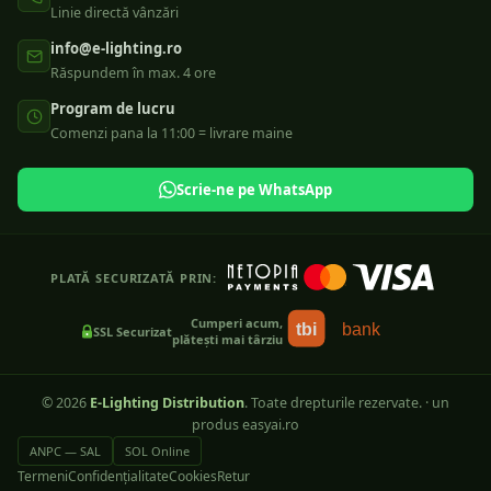
Linie directă vânzări
info@e-lighting.ro
Răspundem în max. 4 ore
Program de lucru
Comenzi pana la 11:00 = livrare maine
Scrie-ne pe WhatsApp
PLATĂ SECURIZATĂ PRIN:
Cumperi acum,
tbi
bank
SSL Securizat
plătești mai târziu
©
2026
E-Lighting Distribution
. Toate drepturile rezervate.
·
un
produs easyai.ro
ANPC — SAL
SOL Online
Termeni
Confidențialitate
Cookies
Retur