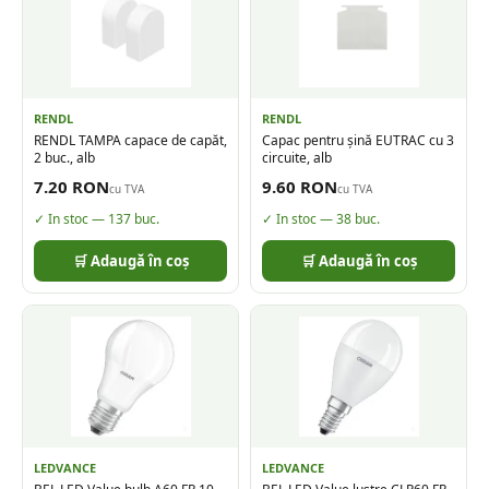
RENDL
RENDL
RENDL TAMPA capace de capăt,
Capac pentru șină EUTRAC cu 3
2 buc., alb
circuite, alb
7.20
RON
9.60
RON
cu TVA
cu TVA
✓ In stoc —
137
buc.
✓ In stoc —
38
buc.
🛒 Adaugă în coș
🛒 Adaugă în coș
LEDVANCE
LEDVANCE