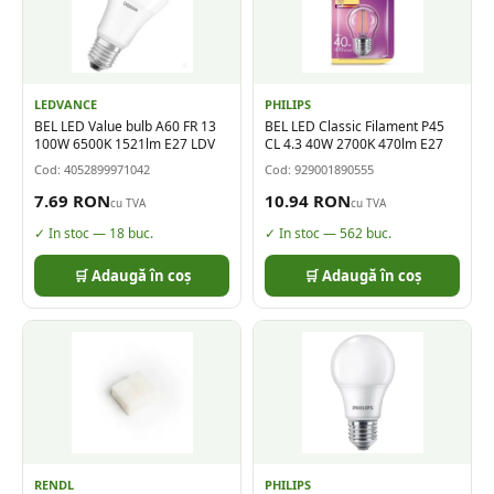
LEDVANCE
PHILIPS
BEL LED Value bulb A60 FR 13
BEL LED Classic Filament P45
100W 6500K 1521lm E27 LDV
CL 4.3 40W 2700K 470lm E27
Cod:
4052899971042
Cod:
929001890555
7.69
RON
10.94
RON
cu TVA
cu TVA
✓ In stoc —
18
buc.
✓ In stoc —
562
buc.
🛒 Adaugă în coș
🛒 Adaugă în coș
RENDL
PHILIPS