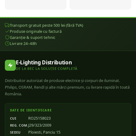
Transport gratuit peste 500 lei (fără TVA)
Produse originale cu factură
Garanție & suport tehnic
Livrare 24–48h
E-Lighting Distribution
DE LA BEC LA SOLUȚIE COMPLETĂ
Distribuitor autorizat de produse electrice și corpuri de iluminat.
Philips, OSRAM, Rendl și alte mărci premium, cu livrare rapidă în toată
România.
DATE DE IDENTIFICARE
RO25158023
CUI
J29/323/2009
REG. COM.
Ploiesti, Panciu 15
SEDIU