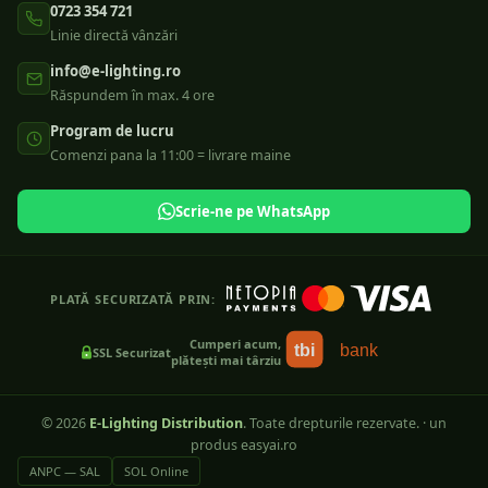
0723 354 721
Linie directă vânzări
info@e-lighting.ro
Răspundem în max. 4 ore
Program de lucru
Comenzi pana la 11:00 = livrare maine
Scrie-ne pe WhatsApp
PLATĂ SECURIZATĂ PRIN:
Cumperi acum,
tbi
bank
SSL Securizat
plătești mai târziu
©
2026
E-Lighting Distribution
. Toate drepturile rezervate.
·
un
produs easyai.ro
ANPC — SAL
SOL Online