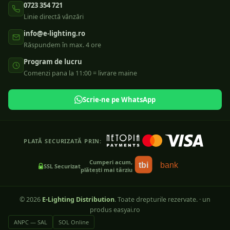
0723 354 721
Linie directă vânzări
info@e-lighting.ro
Răspundem în max. 4 ore
Program de lucru
Comenzi pana la 11:00 = livrare maine
Scrie-ne pe WhatsApp
PLATĂ SECURIZATĂ PRIN:
Cumperi acum,
tbi
bank
SSL Securizat
plătești mai târziu
©
2026
E-Lighting Distribution
. Toate drepturile rezervate.
·
un
produs easyai.ro
ANPC — SAL
SOL Online