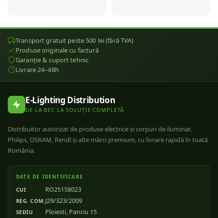
Transport gratuit peste 500 lei (fără TVA)
Produse originale cu factură
Garanție & suport tehnic
Livrare 24–48h
E-Lighting Distribution
DE LA BEC LA SOLUȚIE COMPLETĂ
Distribuitor autorizat de produse electrice și corpuri de iluminat.
Philips, OSRAM, Rendl și alte mărci premium, cu livrare rapidă în toată
România.
DATE DE IDENTIFICARE
RO25158023
CUI
J29/323/2009
REG. COM.
Ploiesti, Panciu 15
SEDIU