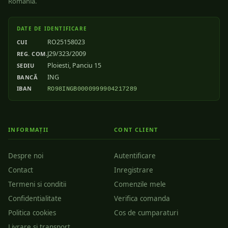
România.
DATE DE IDENTIFICARE
RO25158023
CUI
J29/323/2009
REG. COM.
Ploiesti, Panciu 15
SEDIU
ING
BANCĂ
IBAN
RO98INGB0000999904217289
INFORMAȚII
CONT CLIENT
Despre noi
Autentificare
Contact
Inregistrare
Termeni si conditii
Comenzile mele
Confidentialitate
Verifica comanda
Politica cookies
Cos de cumparaturi
Livrare si transport