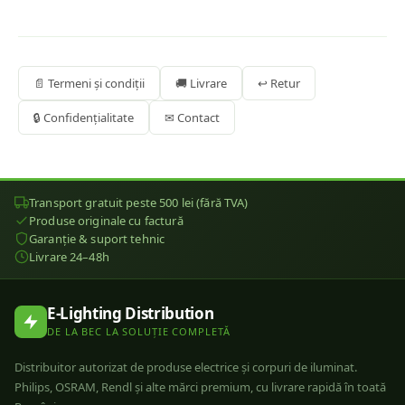
📄 Termeni și condiții
🚚 Livrare
↩ Retur
🔒 Confidențialitate
✉ Contact
Transport gratuit peste 500 lei (fără TVA)
Produse originale cu factură
Garanție & suport tehnic
Livrare 24–48h
E-Lighting Distribution
DE LA BEC LA SOLUȚIE COMPLETĂ
Distribuitor autorizat de produse electrice și corpuri de iluminat.
Philips, OSRAM, Rendl și alte mărci premium, cu livrare rapidă în toată