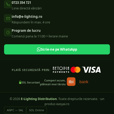
0723 354 721
Linie directă vânzări
info@e-lighting.ro
Răspundem în max. 4 ore
Program de lucru
Comenzi pana la 11:00 = livrare maine
Scrie-ne pe WhatsApp
PLATĂ SECURIZATĂ PRIN:
Cumperi acum,
tbi
bank
SSL Securizat
plătești mai târziu
©
2026
E-Lighting Distribution
. Toate drepturile rezervate.
·
un
produs easyai.ro
ANPC — SAL
SOL Online