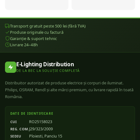
Transport gratuit peste 500 lei (fără TVA)
Produse originale cu factură
Garanție & suport tehnic
Livrare 24–48h
E-Lighting Distribution
DE LA BEC LA SOLUȚIE COMPLETĂ
Distribuitor autorizat de produse electrice și corpuri de iluminat.
Philips, OSRAM, Rendl și alte mărci premium, cu livrare rapidă în toată
România.
DATE DE IDENTIFICARE
RO25158023
CUI
J29/323/2009
REG. COM.
Ploiesti, Panciu 15
SEDIU