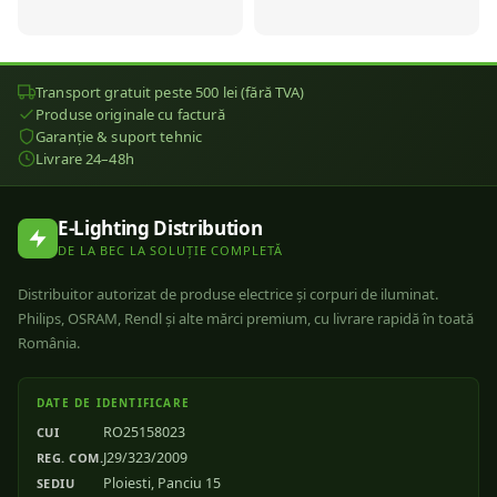
Transport gratuit peste 500 lei (fără TVA)
Produse originale cu factură
Garanție & suport tehnic
Livrare 24–48h
E-Lighting Distribution
DE LA BEC LA SOLUȚIE COMPLETĂ
Distribuitor autorizat de produse electrice și corpuri de iluminat.
Philips, OSRAM, Rendl și alte mărci premium, cu livrare rapidă în toată
România.
DATE DE IDENTIFICARE
RO25158023
CUI
J29/323/2009
REG. COM.
Ploiesti, Panciu 15
SEDIU