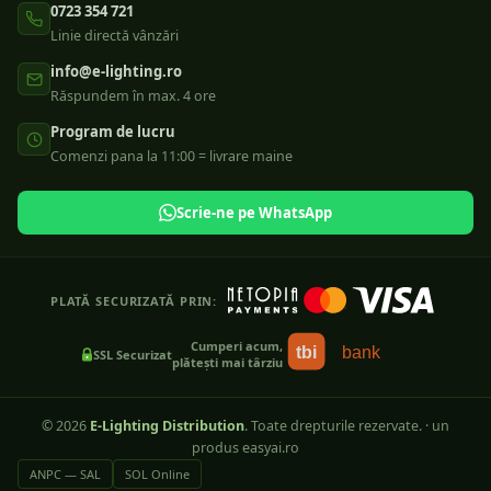
0723 354 721
Linie directă vânzări
info@e-lighting.ro
Răspundem în max. 4 ore
Program de lucru
Comenzi pana la 11:00 = livrare maine
Scrie-ne pe WhatsApp
PLATĂ SECURIZATĂ PRIN:
Cumperi acum,
tbi
bank
SSL Securizat
plătești mai târziu
©
2026
E-Lighting Distribution
. Toate drepturile rezervate.
·
un
produs easyai.ro
ANPC — SAL
SOL Online