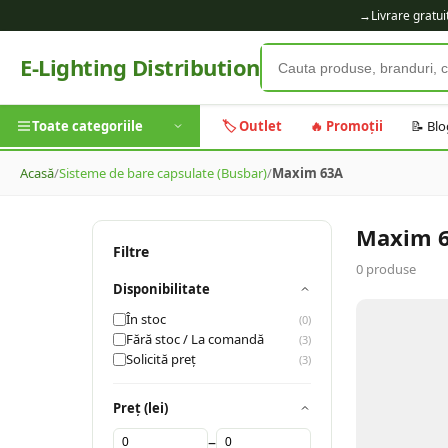
→
Livrare gratu
E-Lighting Distribution
Toate categoriile
🏷️ Outlet
🔥 Promoții
📝 Blo
Acasă
/
Sisteme de bare capsulate (Busbar)
/
Maxim 63A
Maxim 
Filtre
0
produse
Disponibilitate
În stoc
(
0
)
Fără stoc / La comandă
(
3
)
Solicită preț
(
3
)
Preț (lei)
–