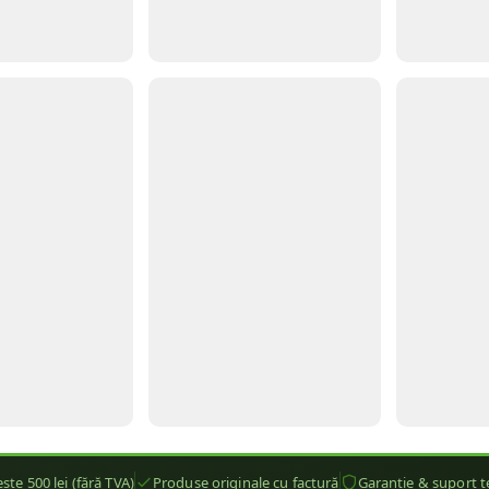
ste 500 lei (fără TVA)
Produse originale cu factură
Garanție & suport t