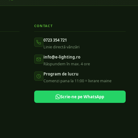
CONTACT
0723 354 721
Linie directă vânzări
info@e-lighting.ro
Răspundem în max. 4 ore
Program de lucru
Comenzi pana la 11:00 = livrare maine
Scrie-ne pe WhatsApp