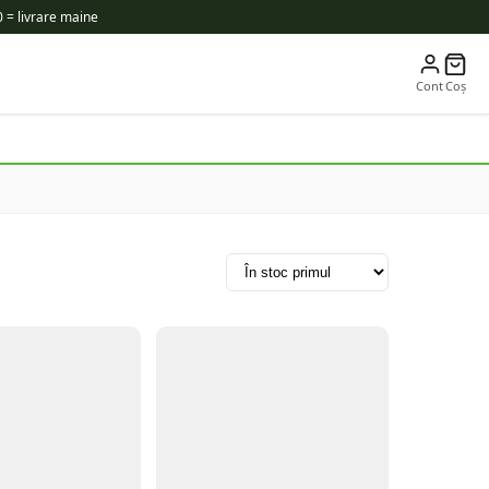
 = livrare maine
Cont
Coș