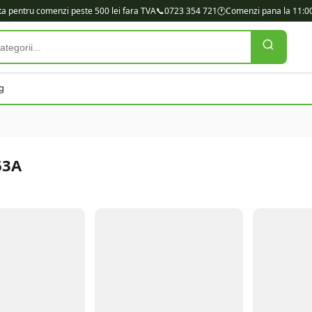
ita pentru comenzi peste 500 lei fara TVA
📞
0723 354 721
🕐
Comenzi pana la 11:00
g
63A