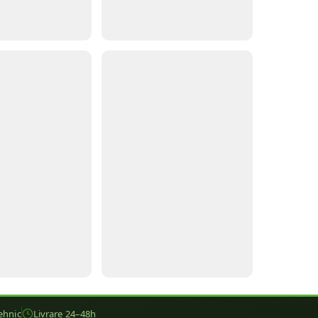
ehnic
Livrare 24–48h