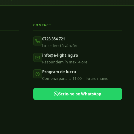
CONTACT
0723 354 721
Linie directă vânzări
info@e-lighting.ro
Răspundem în max. 4 ore
Program de lucru
Comenzi pana la 11:00 = livrare maine
Scrie-ne pe WhatsApp