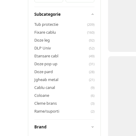
Subcategorie
Tub protectie
(
209
)
Fixare cablu
(
160
)
Doze leg
(
92
)
DLP Univ
(
52
)
Etansare cabl
(
49
)
Doze pop up
(
31
)
Doze pard
(
28
)
Jgheab metal
(
21
)
Cablu canal
(
9
)
Coloane
(
6
)
Cleme brans
(
3
)
Rame/suporti
(
2
)
Brand