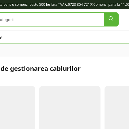
ita pentru comenzi peste 500 lei fara TVA
📞
0723 354 721
🕐
Comenzi pana la 11:00
g
de gestionarea cablurilor