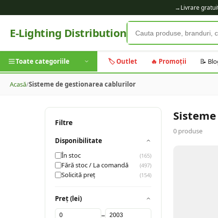
→
Livrare gratu
E-Lighting Distribution
Toate categoriile
🏷️ Outlet
🔥 Promoții
📝 Blo
Acasă
/
Sisteme de gestionarea cablurilor
Sisteme 
Filtre
0
produse
Disponibilitate
În stoc
(
165
)
Fără stoc / La comandă
(
497
)
Solicită preț
(
154
)
Preț (lei)
–