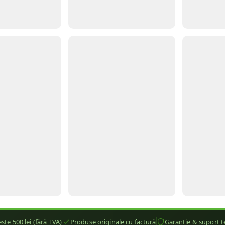
ste 500 lei (fără TVA)
Produse originale cu factură
Garanție & suport t