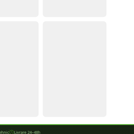
ehnic
Livrare 24–48h