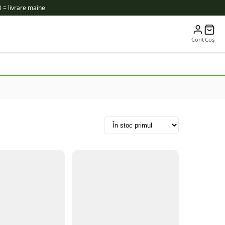
 = livrare maine
Cont
Coș