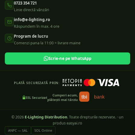
0723 354 721
Linie directă vânzări
info@e-lighting.ro
Răspundem în max. 4 ore
Program de lucru
Comenzi pana la 11:00 = livrare maine
Scrie-ne pe WhatsApp
PLATĂ SECURIZATĂ PRIN:
Cumperi acum,
tbi
bank
SSL Securizat
plătești mai târziu
©
2026
E-Lighting Distribution
. Toate drepturile rezervate.
·
un
produs easyai.ro
ANPC — SAL
SOL Online