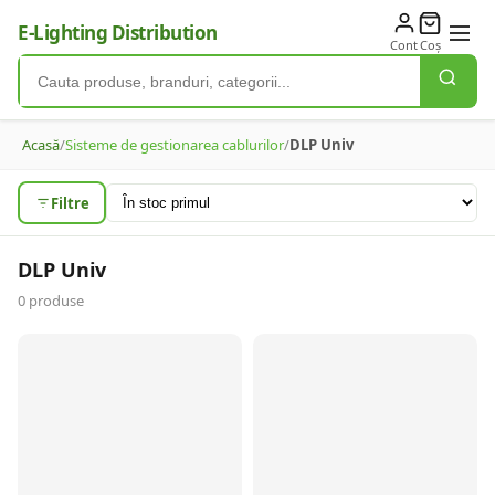
E-Lighting Distribution
Cont
Coș
Acasă
/
Sisteme de gestionarea cablurilor
/
DLP Univ
Filtre
DLP Univ
0
produse