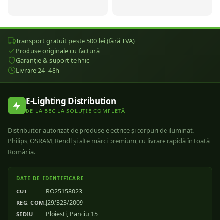
Transport gratuit peste 500 lei (fără TVA)
Produse originale cu factură
Garanție & suport tehnic
Livrare 24–48h
E-Lighting Distribution
DE LA BEC LA SOLUȚIE COMPLETĂ
Distribuitor autorizat de produse electrice și corpuri de iluminat.
Philips, OSRAM, Rendl și alte mărci premium, cu livrare rapidă în toată
România.
DATE DE IDENTIFICARE
RO25158023
CUI
J29/323/2009
REG. COM.
Ploiesti, Panciu 15
SEDIU