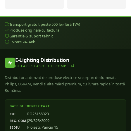
Transport gratuit peste 500 lei (fără TVA)
Produse originale cu factură
Garanție & suport tehnic
Livrare 24–48h
E-Lighting Distribution
DE LA BEC LA SOLUȚIE COMPLETĂ
Distribuitor autorizat de produse electrice și corpuri de iluminat.
Philips, OSRAM, Rendl și alte mărci premium, cu livrare rapidă în toată
România.
DATE DE IDENTIFICARE
RO25158023
CUI
J29/323/2009
REG. COM.
Ploiesti, Panciu 15
SEDIU