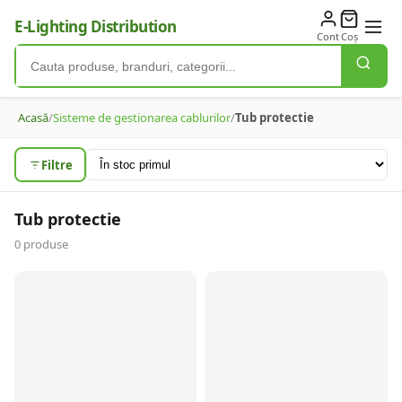
E-Lighting Distribution
Cont
Coș
Acasă
/
Sisteme de gestionarea cablurilor
/
Tub protectie
Filtre
Tub protectie
0
produse