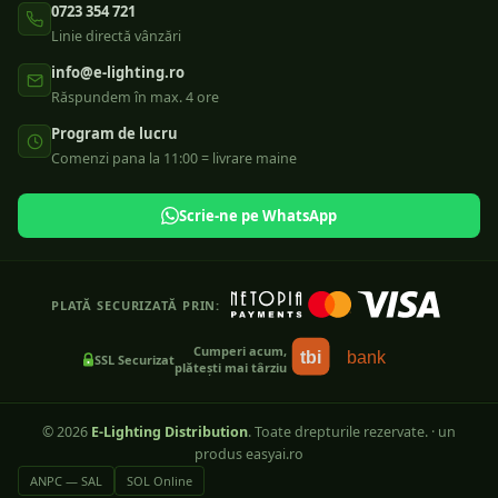
0723 354 721
Linie directă vânzări
info@e-lighting.ro
Răspundem în max. 4 ore
Program de lucru
Comenzi pana la 11:00 = livrare maine
Scrie-ne pe WhatsApp
PLATĂ SECURIZATĂ PRIN:
Cumperi acum,
tbi
bank
SSL Securizat
plătești mai târziu
©
2026
E-Lighting Distribution
. Toate drepturile rezervate.
·
un
produs easyai.ro
ANPC — SAL
SOL Online