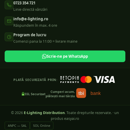
0723 354 721
Linie directă vânzări
info@e-lighting.ro
Răspundem în max. 4 ore
Program de lucru
Comenzi pana la 11:00 = livrare maine
Scrie-ne pe WhatsApp
PLATĂ SECURIZATĂ PRIN:
Cumperi acum,
tbi
bank
SSL Securizat
plătești mai târziu
©
2026
E-Lighting Distribution
. Toate drepturile rezervate.
·
un
produs easyai.ro
ANPC — SAL
SOL Online