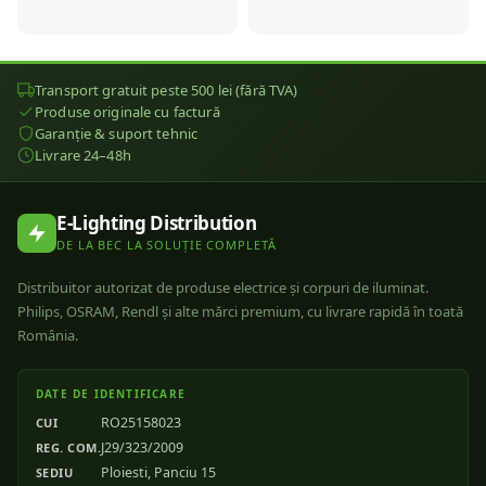
Transport gratuit peste 500 lei (fără TVA)
Produse originale cu factură
Garanție & suport tehnic
Livrare 24–48h
E-Lighting Distribution
DE LA BEC LA SOLUȚIE COMPLETĂ
Distribuitor autorizat de produse electrice și corpuri de iluminat.
Philips, OSRAM, Rendl și alte mărci premium, cu livrare rapidă în toată
România.
DATE DE IDENTIFICARE
RO25158023
CUI
J29/323/2009
REG. COM.
Ploiesti, Panciu 15
SEDIU