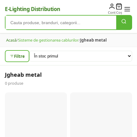
E-Lighting Distribution
Cont
Coș
Acasă
/
Sisteme de gestionarea cablurilor
/
Jgheab metal
Filtre
Jgheab metal
0
produse