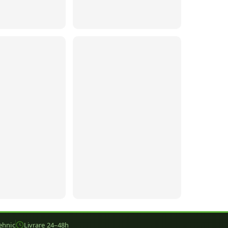
ehnic
Livrare 24–48h