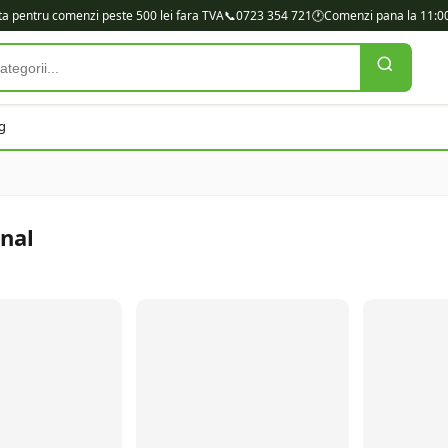
ita pentru comenzi peste 500 lei fara TVA
📞
0723 354 721
🕐
Comenzi pana la 11:00
g
nal