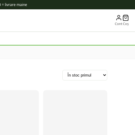
 = livrare maine
Cont
Coș