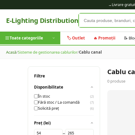
→
Livrare gratu
E-Lighting Distribution
Toate categoriile
🏷️ Outlet
🔥 Promoții
📝 Blo
Acasă
/
Sisteme de gestionarea cablurilor
/
Cablu canal
Cablu ca
Filtre
0
produse
Disponibilitate
În stoc
(
2
)
Fără stoc / La comandă
(
7
)
Solicită preț
(
6
)
Preț (lei)
–