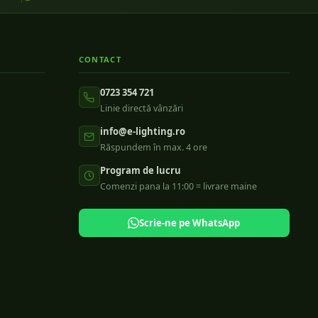
CONTACT
0723 354 721
Linie directă vânzări
info@e-lighting.ro
Răspundem în max. 4 ore
Program de lucru
Comenzi pana la 11:00 = livrare maine
Scrie-ne pe WhatsApp