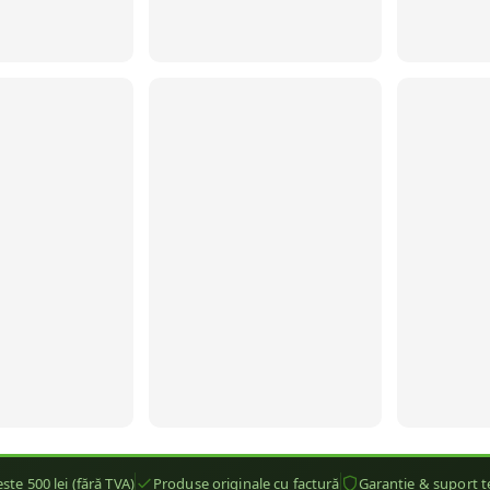
ste 500 lei (fără TVA)
Produse originale cu factură
Garanție & suport t