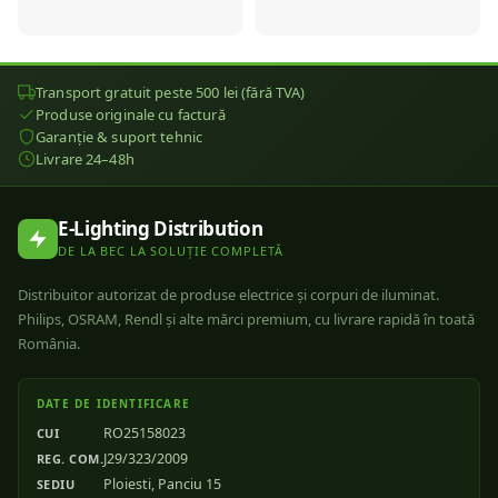
Transport gratuit peste 500 lei (fără TVA)
Produse originale cu factură
Garanție & suport tehnic
Livrare 24–48h
E-Lighting Distribution
DE LA BEC LA SOLUȚIE COMPLETĂ
Distribuitor autorizat de produse electrice și corpuri de iluminat.
Philips, OSRAM, Rendl și alte mărci premium, cu livrare rapidă în toată
România.
DATE DE IDENTIFICARE
RO25158023
CUI
J29/323/2009
REG. COM.
Ploiesti, Panciu 15
SEDIU