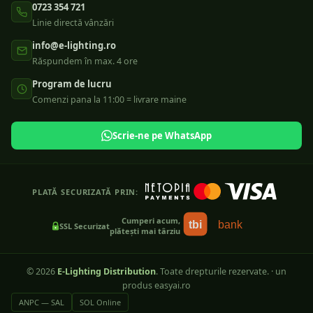
0723 354 721
Linie directă vânzări
info@e-lighting.ro
Răspundem în max. 4 ore
Program de lucru
Comenzi pana la 11:00 = livrare maine
Scrie-ne pe WhatsApp
PLATĂ SECURIZATĂ PRIN:
Cumperi acum,
tbi
bank
SSL Securizat
plătești mai târziu
©
2026
E-Lighting Distribution
. Toate drepturile rezervate.
·
un
produs easyai.ro
ANPC — SAL
SOL Online