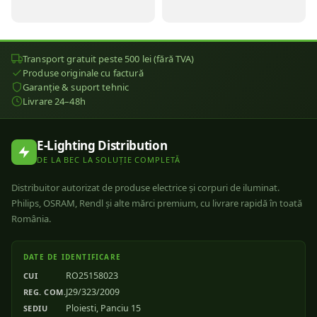
Transport gratuit peste 500 lei (fără TVA)
Produse originale cu factură
Garanție & suport tehnic
Livrare 24–48h
E-Lighting Distribution
DE LA BEC LA SOLUȚIE COMPLETĂ
Distribuitor autorizat de produse electrice și corpuri de iluminat.
Philips, OSRAM, Rendl și alte mărci premium, cu livrare rapidă în toată
România.
DATE DE IDENTIFICARE
RO25158023
CUI
J29/323/2009
REG. COM.
Ploiesti, Panciu 15
SEDIU