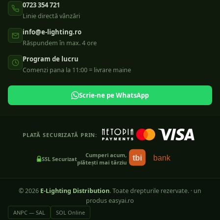
0723 354 721
Linie directă vânzări
info@e-lighting.ro
Răspundem în max. 4 ore
Program de lucru
Comenzi pana la 11:00 = livrare maine
Scrie-ne pe WhatsApp
PLATĂ SECURIZATĂ PRIN:
Cumperi acum,
tbi
bank
SSL Securizat
plătești mai târziu
©
2026
E-Lighting Distribution
. Toate drepturile rezervate.
·
un
produs easyai.ro
ANPC — SAL
SOL Online