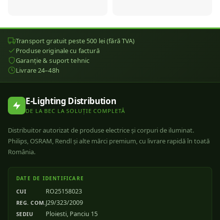
Transport gratuit peste 500 lei (fără TVA)
Produse originale cu factură
Garanție & suport tehnic
Livrare 24–48h
E-Lighting Distribution
DE LA BEC LA SOLUȚIE COMPLETĂ
Distribuitor autorizat de produse electrice și corpuri de iluminat.
Philips, OSRAM, Rendl și alte mărci premium, cu livrare rapidă în toată
România.
DATE DE IDENTIFICARE
RO25158023
CUI
J29/323/2009
REG. COM.
Ploiesti, Panciu 15
SEDIU