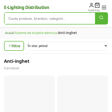
E-Lighting Distribution
Cont
Coș
Acasă
/
Sisteme de incalzire electrica
/
Anti-inghet
Filtre
Anti-inghet
0
produse