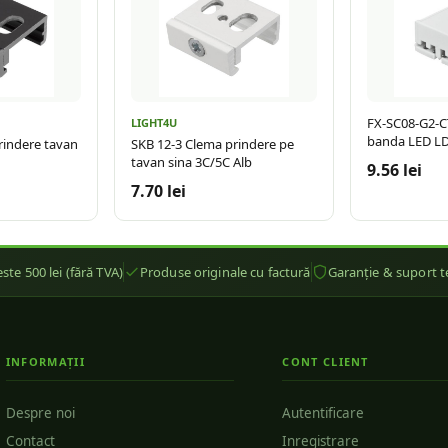
FX-SC08-G2-C
LIGHT4U
banda LED L
rindere tavan
SKB 12-3 Clema prindere pe
tavan sina 3C/5C Alb
9.56 lei
7.70 lei
ste 500 lei (fără TVA)
Produse originale cu factură
Garanție & suport t
INFORMAȚII
CONT CLIENT
Despre noi
Autentificare
Contact
Inregistrare