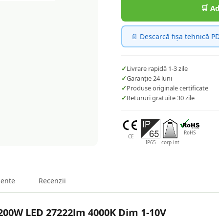
🛒 A
📄 Descarcă fișa tehnică P
✓
Livrare rapidă 1-3 zile
✓
Garanție 24 luni
✓
Produse originale certificate
✓
Retururi gratuite 30 zile
RoHS
CE
IP65
corp-int
ente
Recenzii
200W LED 27222lm 4000K Dim 1-10V