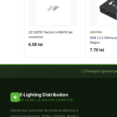
22128781 Tecton V-RW/R Set
LIGHT4U
conectori
SKB 12-2 Clema p
Negru
6.08 lei
7.70 lei
Transport gratuit pe
E-Lighting Distribution
DE LA BEC LA SOLUȚIE COMPLETĂ
Distribuitor autorizat de produse electrice și
corpuri de iluminat. Philips, OSRAM, Rendl și