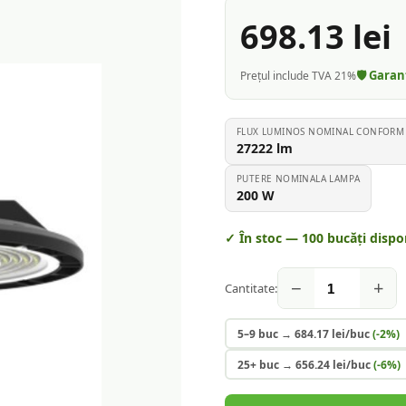
698.13
lei
🛡️ Gara
Prețul include TVA 21%
FLUX LUMINOS NOMINAL CONFORM I
27222
lm
PUTERE NOMINALA LAMPA
200
W
✓ În stoc —
100
bucăți dispo
−
+
Cantitate:
5–9 buc
→
684.17
lei/buc
(-
2
%)
25+ buc
→
656.24
lei/buc
(-
6
%)