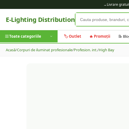
→
Livrare gratu
E-Lighting Distribution
Toate categoriile
🏷️ Outlet
🔥 Promoții
📝 Blo
Acasă
/
Corpuri de iluminat profesionale
/
Profesion. int.
/
High Bay