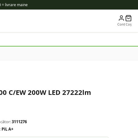
 = livrare maine
Cont
Coș
00 C/EW 200W LED 27222lm
cător:
3111276
:
PiL A+