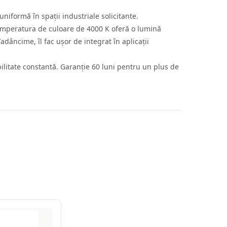
iformă în spații industriale solicitante.
temperatura de culoare de 4000 K oferă o lumină
âncime, îl fac ușor de integrat în aplicații
ibilitate constantă. Garanție 60 luni pentru un plus de