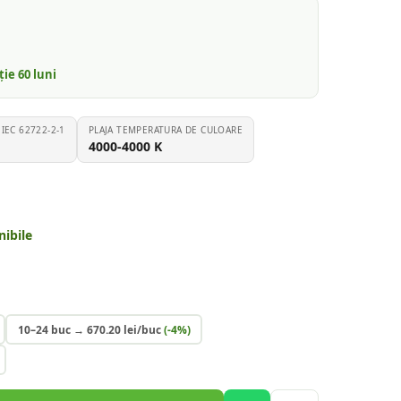
nție
60
luni
EC 62722-2-1
PLAJA TEMPERATURA DE CULOARE
4000-4000
K
nibile
10–24 buc
→
670.20
lei/buc
(-
4
%)