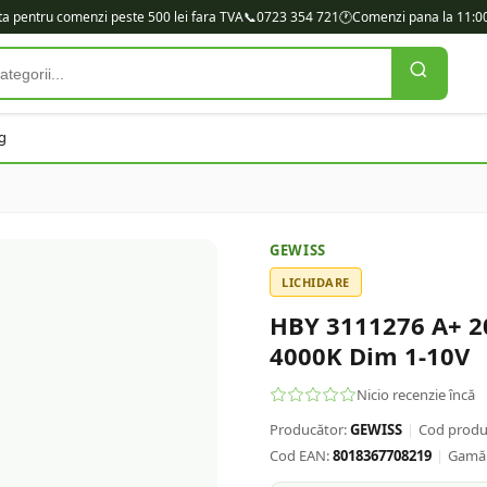
ita pentru comenzi peste 500 lei fara TVA
📞
0723 354 721
🕐
Comenzi pana la 11:00
g
GEWISS
LICHIDARE
HBY 3111276 A+ 2
4000K Dim 1-10V
Nicio recenzie încă
Producător:
GEWISS
|
Cod produ
Cod EAN:
8018367708219
|
Gamă