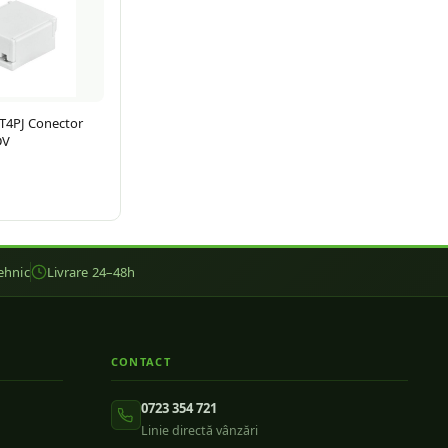
T4PJ Conector
DV
ehnic
Livrare 24–48h
CONTACT
0723 354 721
Linie directă vânzări