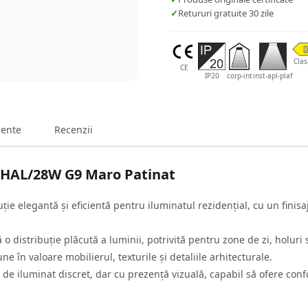
✓
Retururi gratuite 30 zile
Clas
CE
IP20
corp-int
inst-apl-plaf
ente
Recenzii
xHAL/28W G9 Maro Patinat
ie elegantă și eficientă pentru iluminatul rezidențial, cu un finis
o distribuție plăcută a luminii, potrivită pentru zone de zi, holuri
ne în valoare mobilierul, texturile și detaliile arhitecturale.
de iluminat discret, dar cu prezență vizuală, capabil să ofere confor