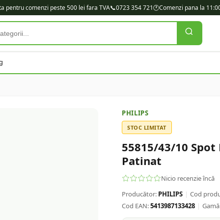
ita pentru comenzi peste 500 lei fara TVA
📞
0723 354 721
🕐
Comenzi pana la 11:00
g
PHILIPS
STOC LIMITAT
55815/43/10 Spot
Patinat
Nicio recenzie încă
Producător:
PHILIPS
|
Cod produ
Cod EAN:
5413987133428
|
Gamă