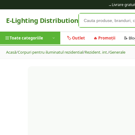
→
Livrare gratu
E-Lighting Distribution
Toate categoriile
🏷️ Outlet
🔥 Promoții
📝 Blo
Acasă
/
Corpuri pentru iluminatul rezidential
/
Rezident. int.
/
Generale