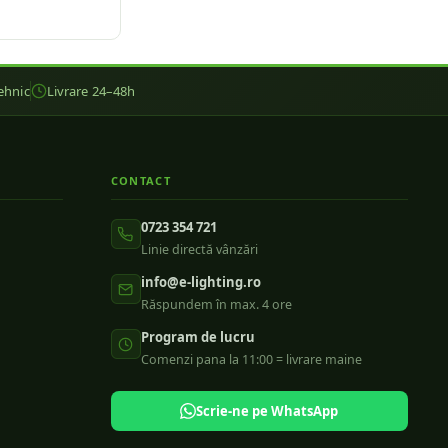
ehnic
Livrare 24–48h
CONTACT
0723 354 721
Linie directă vânzări
info@e-lighting.ro
Răspundem în max. 4 ore
Program de lucru
Comenzi pana la 11:00 = livrare maine
Scrie-ne pe WhatsApp