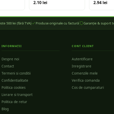
2.10 lei
2.94 lei
ste 500 lei (fără TVA)
Produse originale cu factură
Garanție & suport t
INFORMAȚII
CONT CLIENT
Despre noi
Autentificare
Contact
Inregistrare
Termeni si conditii
Comenzile mele
Confidentialitate
Verifica comanda
Politica cookies
Cos de cumparaturi
Livrare si transport
Politica de retur
Blog