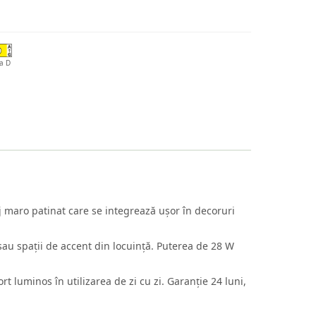
a D
aj maro patinat care se integrează ușor în decoruri
 sau spații de accent din locuință. Puterea de 28 W
t luminos în utilizarea de zi cu zi. Garanție 24 luni,