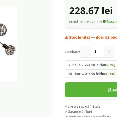
228.67
lei
🛡️ Gara
Prețul include TVA 21%
⚠️ Stoc limitat — doar
62
bucă
−
+
Cantitate:
5–9 buc
→
224.10
lei/buc
(-
2
%)
25+ buc
→
214.95
lei/buc
(-
6
%)
🛒 A
✓
Livrare rapidă 1-3 zile
✓
Garanție 24 luni
✓
Produse originale certificate