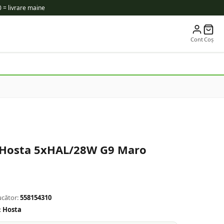
 = livrare maine
Cont
Coș
 Hosta 5xHAL/28W G9 Maro
cător:
558154310
:
Hosta