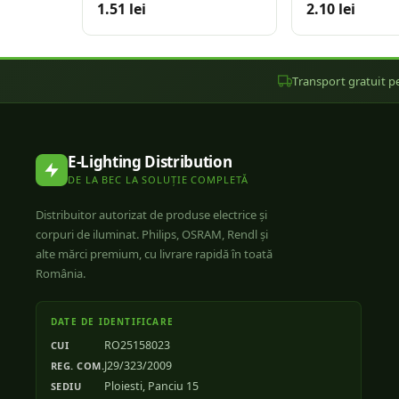
1.51 lei
2.10 lei
Transport gratuit pe
E-Lighting Distribution
DE LA BEC LA SOLUȚIE COMPLETĂ
Distribuitor autorizat de produse electrice și
corpuri de iluminat. Philips, OSRAM, Rendl și
alte mărci premium, cu livrare rapidă în toată
România.
DATE DE IDENTIFICARE
RO25158023
CUI
J29/323/2009
REG. COM.
Ploiesti, Panciu 15
SEDIU