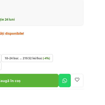
nție
24
luni
ți disponibile!
10–24 buc
→
219.52
lei/buc
(-
4
%)
daugă în coș