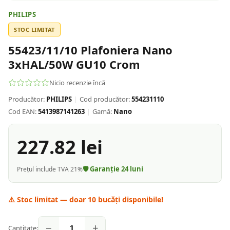
PHILIPS
STOC LIMITAT
55423/11/10 Plafoniera Nano
3xHAL/50W GU10 Crom
Nicio recenzie încă
Producător:
PHILIPS
|
Cod producător:
554231110
Cod EAN:
5413987141263
|
Gamă:
Nano
227.82
lei
🛡️ Garanție
24
luni
Prețul include TVA 21%
⚠️ Stoc limitat — doar
10
bucăți disponibile!
−
+
Cantitate: