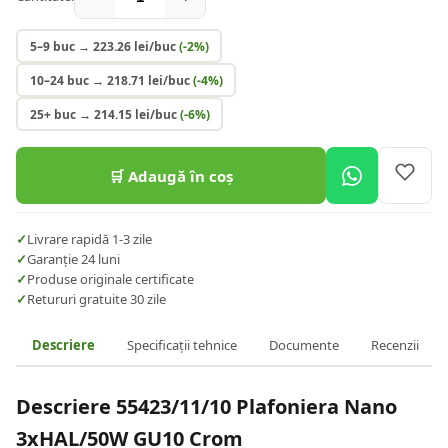
5–9 buc
→
223.26
lei/buc
(-
2
%)
10–24 buc
→
218.71
lei/buc
(-
4
%)
25+ buc
→
214.15
lei/buc
(-
6
%)
🛒 Adaugă în coș
✓
Livrare rapidă 1-3 zile
✓
Garanție 24 luni
✓
Produse originale certificate
✓
Retururi gratuite 30 zile
Descriere
Specificații tehnice
Documente
Recenzii
Descriere
55423/11/10 Plafoniera Nano
3xHAL/50W GU10 Crom