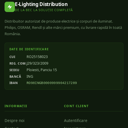
E-Lighting Distribution
DE LA BEC LA SOLUȚIE COMPLETĂ
Distribuitor autorizat de produse electrice și corpuri de iluminat.
Philips, OSRAM, Rendl și alte mărci premium, cu livrare rapidă în toată
România.
DATE DE IDENTIFICARE
RO25158023
CUI
J29/323/2009
REG. COM.
Ploiesti, Panciu 15
SEDIU
ING
BANCĂ
IBAN
RO98INGB0000999904217289
INFORMAȚII
CONT CLIENT
Despre noi
Autentificare