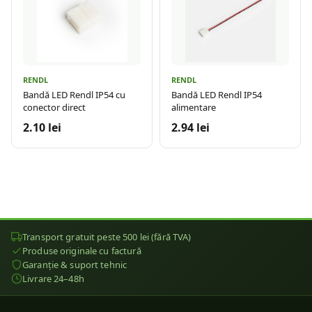
RENDL
RENDL
Bandă LED Rendl IP54 cu
Bandă LED Rendl IP54
conector direct
alimentare
2.10 lei
2.94 lei
Transport gratuit peste 500 lei (fără TVA)
Produse originale cu factură
Garanție & suport tehnic
Livrare 24–48h