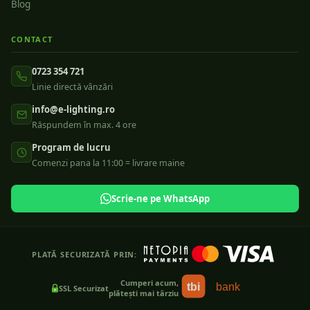
Blog
CONTACT
0723 354 721
Linie directă vânzări
info@e-lighting.ro
Răspundem în max. 4 ore
Program de lucru
Comenzi pana la 11:00 = livrare maine
Scrie-ne pe WhatsApp
PLATĂ SECURIZATĂ PRIN:
Cumperi acum,
tbi
bank
SSL Securizat
plătești mai târziu