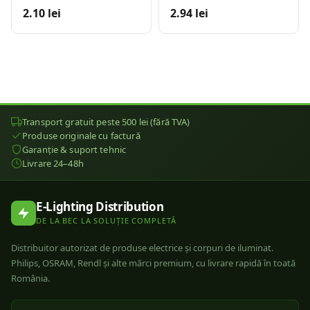
2.10 lei
2.94 lei
Transport gratuit peste 500 lei (fără TVA)
Produse originale cu factură
Garanție & suport tehnic
Livrare 24–48h
E-Lighting Distribution
DE LA BEC LA SOLUȚIE COMPLETĂ
Distribuitor autorizat de produse electrice și corpuri de iluminat.
Philips, OSRAM, Rendl și alte mărci premium, cu livrare rapidă în toată
România.