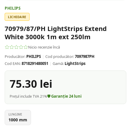
PHILIPS
LICHIDARE
70979/87/PH LightStrips Extend
White 3000k 1m ext 250lm
Nicio recenzie încă
Producător:
PHILIPS
|
Cod producător:
7097987PH
Cod EAN:
8718291480051
|
Gamă:
LightStrips
75.30
lei
🛡️ Garanție
24
luni
Prețul include TVA 21%
LUNGIME
1000
mm