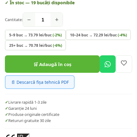
✓ În stoc —
19
bucăți disponibile
−
+
Cantitate:
5–9 buc
→
73.79
lei/buc
(-
2
%)
10–24 buc
→
72.29
lei/buc
(-
4
%)
25+ buc
→
70.78
lei/buc
(-
6
%)
🛒 Adaugă în coș
📄 Descarcă fișa tehnică PDF
✓
Livrare rapidă 1-3 zile
✓
Garanție 24 luni
✓
Produse originale certificate
✓
Retururi gratuite 30 zile