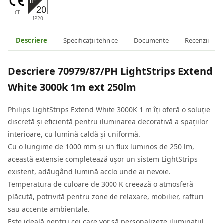
CE
IP20
Descriere
Specificații tehnice
Documente
Recenzii
Descriere
70979/87/PH LightStrips Extend
White 3000k 1m ext 250lm
Philips LightStrips Extend White 3000K 1 m îți oferă o soluție
discretă și eficientă pentru iluminarea decorativă a spațiilor
interioare, cu lumină caldă și uniformă.
Cu o lungime de 1000 mm și un flux luminos de 250 lm,
această extensie completează ușor un sistem LightStrips
existent, adăugând lumină acolo unde ai nevoie.
Temperatura de culoare de 3000 K creează o atmosferă
plăcută, potrivită pentru zone de relaxare, mobilier, rafturi
sau accente ambientale.
Este ideală pentru cei care vor să personalizeze iluminatul