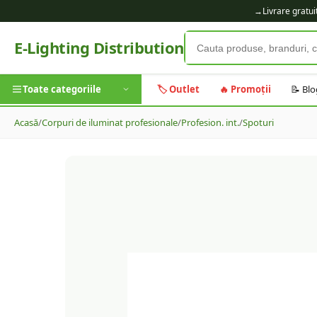
→
Livrare gratu
E-Lighting Distribution
Toate categoriile
🏷️ Outlet
🔥 Promoții
📝 Blo
Acasă
/
Corpuri de iluminat profesionale
/
Profesion. int.
/
Spoturi