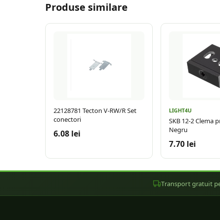
Produse similare
22128781 Tecton V-RW/R Set
LIGHT4U
conectori
SKB 12-2 Clema p
Negru
6.08 lei
7.70 lei
Transport gratuit pe