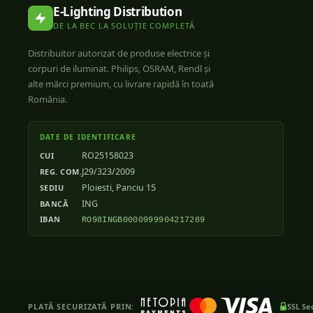
E-Lighting Distribution
DE LA BEC LA SOLUȚIE COMPLETĂ
Distribuitor autorizat de produse electrice și
corpuri de iluminat. Philips, OSRAM, Rendl și
alte mărci premium, cu livrare rapidă în toată
România.
DATE DE IDENTIFICARE
RO25158023
CUI
J29/323/2009
REG. COM.
Ploiesti, Panciu 15
SEDIU
ING
BANCĂ
IBAN
RO98INGB0000999904217289
PLATĂ SECURIZATĂ PRIN:
SSL Se