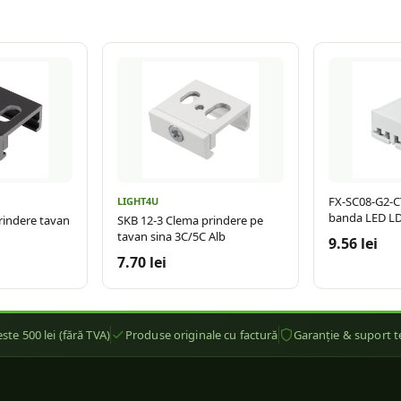
FX-SC08-G2-C
LIGHT4U
banda LED L
rindere tavan
SKB 12-3 Clema prindere pe
tavan sina 3C/5C Alb
9.56 lei
7.70 lei
ste 500 lei (fără TVA)
Produse originale cu factură
Garanție & suport t