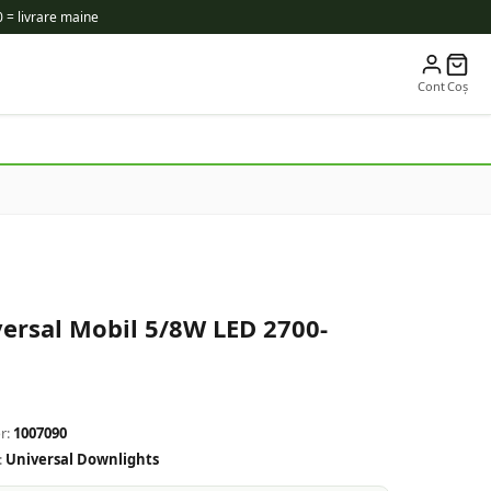
 = livrare maine
Cont
Coș
ersal Mobil 5/8W LED 2700-
r:
1007090
:
Universal Downlights