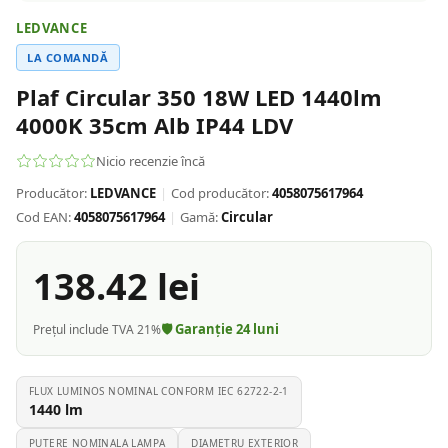
LEDVANCE
LA COMANDĂ
Plaf Circular 350 18W LED 1440lm
4000K 35cm Alb IP44 LDV
Nicio recenzie încă
Producător:
LEDVANCE
|
Cod producător:
4058075617964
Cod EAN:
4058075617964
|
Gamă:
Circular
138.42
lei
🛡️ Garanție
24
luni
Prețul include TVA 21%
FLUX LUMINOS NOMINAL CONFORM IEC 62722-2-1
1440
lm
PUTERE NOMINALA LAMPA
DIAMETRU EXTERIOR