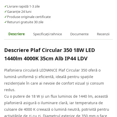
✓
Livrare rapidă 1-3 zile
✓
Garanție 24 luni
✓
Produse originale certificate
✓
Retururi gratuite 30 zile
Descriere
Specificații tehnice
Documente
Recenzii
Descriere
Plaf Circular 350 18W LED
1440lm 4000K 35cm Alb IP44 LDV
Plafoniera circulară LEDVANCE Plaf Circular 350 oferă o
lumină uniformă și eficientă, ideală pentru spațiile
rezidențiale în care ai nevoie de confort vizual și consum
redus.
Cu o putere de 18 W și un flux luminos de 1440 lm, această
plafonieră asigură o iluminare clară, iar temperatura de
culoare de 4000 K creează o lumină neutră, potrivită pentru
activitățile de zi cu zi. Diametrul exterior de 350 mm o face