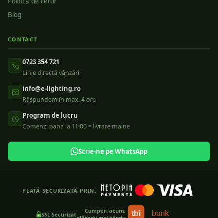
Politica de retur
Blog
CONTACT
0723 354 721
Linie directă vânzări
info@e-lighting.ro
Răspundem în max. 4 ore
Program de lucru
Comenzi pana la 11:00 = livrare maine
Scrie-ne pe WhatsApp
PLATĂ SECURIZATĂ PRIN:
Cumperi acum,
tbi
bank
SSL Securizat
plătești mai târziu