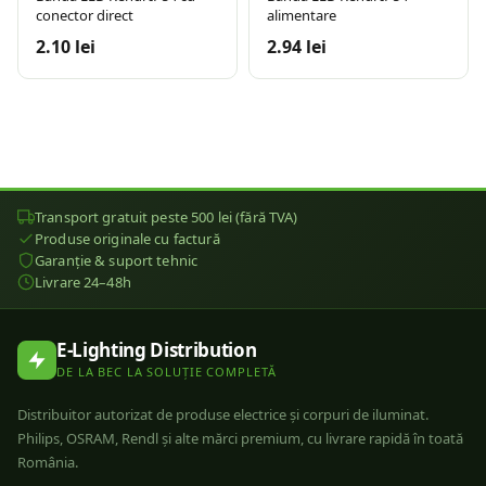
conector direct
alimentare
2.10 lei
2.94 lei
Transport gratuit peste 500 lei (fără TVA)
Produse originale cu factură
Garanție & suport tehnic
Livrare 24–48h
E-Lighting Distribution
DE LA BEC LA SOLUȚIE COMPLETĂ
Distribuitor autorizat de produse electrice și corpuri de iluminat.
Philips, OSRAM, Rendl și alte mărci premium, cu livrare rapidă în toată
România.