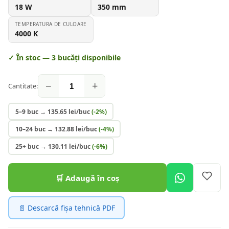
18
W
350
mm
TEMPERATURA DE CULOARE
4000
K
✓ În stoc —
3
bucăți disponibile
−
+
Cantitate:
5–9 buc
→
135.65
lei/buc
(-
2
%)
10–24 buc
→
132.88
lei/buc
(-
4
%)
25+ buc
→
130.11
lei/buc
(-
6
%)
🛒 Adaugă în coș
📄 Descarcă fișa tehnică PDF