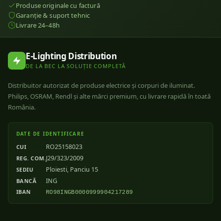
Produse originale cu factură
Garanție & suport tehnic
Livrare 24–48h
E-Lighting Distribution
DE LA BEC LA SOLUȚIE COMPLETĂ
Distribuitor autorizat de produse electrice și corpuri de iluminat.
Philips, OSRAM, Rendl și alte mărci premium, cu livrare rapidă în toată
România.
DATE DE IDENTIFICARE
RO25158023
CUI
J29/323/2009
REG. COM.
Ploiesti, Panciu 15
SEDIU
ING
BANCĂ
IBAN
RO98INGB0000999904217289