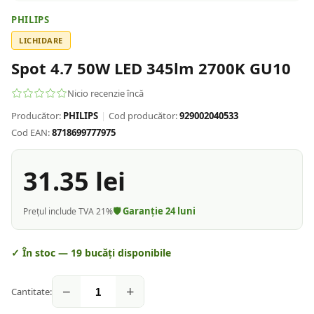
PHILIPS
LICHIDARE
Spot 4.7 50W LED 345lm 2700K GU10
Nicio recenzie încă
Producător:
PHILIPS
|
Cod producător:
929002040533
Cod EAN:
8718699777975
31.35
lei
🛡️ Garanție
24
luni
Prețul include TVA 21%
✓ În stoc —
19
bucăți disponibile
−
+
Cantitate: