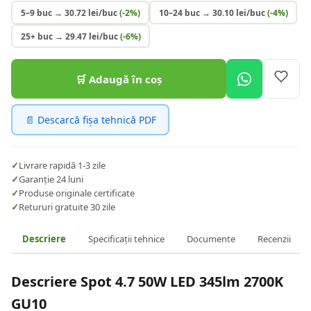
5–9 buc
→
30.72
lei/buc
(-
2
%)
10–24 buc
→
30.10
lei/buc
(-
4
%)
25+ buc
→
29.47
lei/buc
(-
6
%)
🛒 Adaugă în coș
📄 Descarcă fișa tehnică PDF
✓
Livrare rapidă 1-3 zile
✓
Garanție 24 luni
✓
Produse originale certificate
✓
Retururi gratuite 30 zile
Descriere
Specificații tehnice
Documente
Recenzii
Descriere
Spot 4.7 50W LED 345lm 2700K
GU10