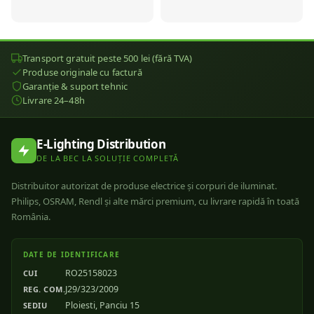
Transport gratuit peste 500 lei (fără TVA)
Produse originale cu factură
Garanție & suport tehnic
Livrare 24–48h
E-Lighting Distribution
DE LA BEC LA SOLUȚIE COMPLETĂ
Distribuitor autorizat de produse electrice și corpuri de iluminat.
Philips, OSRAM, Rendl și alte mărci premium, cu livrare rapidă în toată
România.
DATE DE IDENTIFICARE
RO25158023
CUI
J29/323/2009
REG. COM.
Ploiesti, Panciu 15
SEDIU