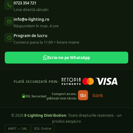
0723 354 721
Linie directă vânzări
info@e-lighting.ro
Răspundem în max. 4 ore
Program de lucru
Comenzi pana la 11:00 = livrare maine
Scrie-ne pe WhatsApp
PLATĂ SECURIZATĂ PRIN:
Cumperi acum,
tbi
bank
SSL Securizat
plătești mai târziu
©
2026
E-Lighting Distribution
. Toate drepturile rezervate.
·
un
produs easyai.ro
ANPC — SAL
SOL Online