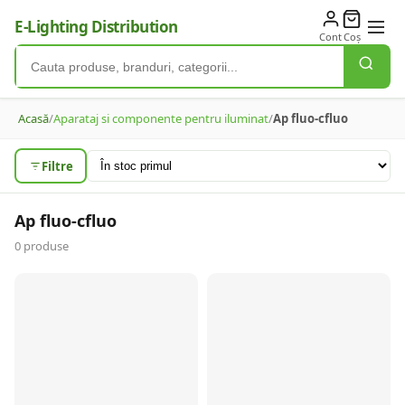
E-Lighting Distribution
Cont
Coș
Acasă
/
Aparataj si componente pentru iluminat
/
Ap fluo-cfluo
Filtre
Ap fluo-cfluo
0
produse