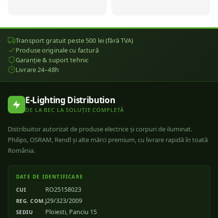
Transport gratuit peste 500 lei (fără TVA)
Produse originale cu factură
Garanție & suport tehnic
Livrare 24–48h
E-Lighting Distribution
DE LA BEC LA SOLUȚIE COMPLETĂ
Distribuitor autorizat de produse electrice și corpuri de iluminat.
Philips, OSRAM, Rendl și alte mărci premium, cu livrare rapidă în toată
România.
DATE DE IDENTIFICARE
RO25158023
CUI
J29/323/2009
REG. COM.
Ploiesti, Panciu 15
SEDIU