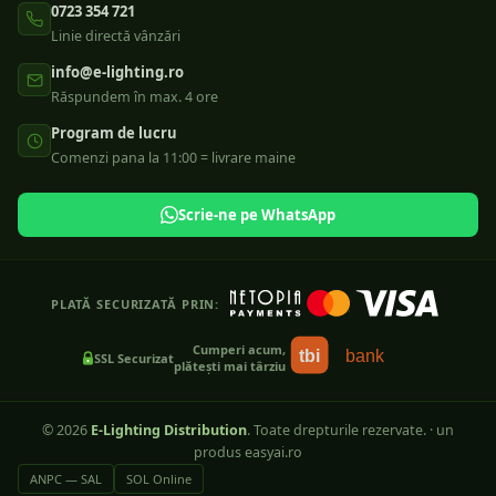
0723 354 721
Linie directă vânzări
info@e-lighting.ro
Răspundem în max. 4 ore
Program de lucru
Comenzi pana la 11:00 = livrare maine
Scrie-ne pe WhatsApp
PLATĂ SECURIZATĂ PRIN:
Cumperi acum,
tbi
bank
SSL Securizat
plătești mai târziu
©
2026
E-Lighting Distribution
. Toate drepturile rezervate.
·
un
produs easyai.ro
ANPC — SAL
SOL Online