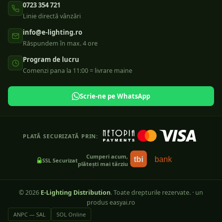
0723 354 721
Linie directă vânzări
info@e-lighting.ro
Răspundem în max. 4 ore
Program de lucru
Comenzi pana la 11:00 = livrare maine
Scrie-ne pe WhatsApp
PLATĂ SECURIZATĂ PRIN:
Cumperi acum,
tbi
bank
SSL Securizat
plătești mai târziu
©
2026
E-Lighting Distribution
. Toate drepturile rezervate.
·
un
produs easyai.ro
ANPC — SAL
SOL Online