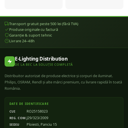
Transport gratuit peste 500 lei (fără TVA)
Produse originale cu factură
Garanție & suport tehnic
Livrare 24–48h
E-Lighting Distribution
DE LA BEC LA SOLUȚIE COMPLETĂ
Distribuitor autorizat de produse electrice și corpuri de iluminat.
Philips, OSRAM, Rendl și alte mărci premium, cu livrare rapidă în toată
România.
DATE DE IDENTIFICARE
RO25158023
CUI
J29/323/2009
REG. COM.
Ploiesti, Panciu 15
SEDIU