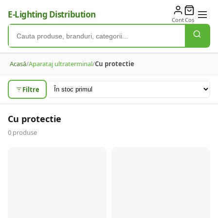
E-Lighting Distribution
Cont
Coș
Acasă
/
Aparataj ultraterminal
/
Cu protectie
Filtre
Cu protectie
0
produse