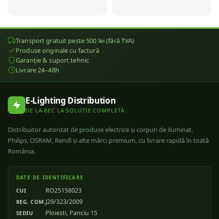
Transport gratuit peste 500 lei (fără TVA)
Produse originale cu factură
Garanție & suport tehnic
Livrare 24–48h
E-Lighting Distribution
DE LA BEC LA SOLUȚIE COMPLETĂ
Distribuitor autorizat de produse electrice și corpuri de iluminat.
Philips, OSRAM, Rendl și alte mărci premium, cu livrare rapidă în toată
România.
DATE DE IDENTIFICARE
RO25158023
CUI
J29/323/2009
REG. COM.
Ploiesti, Panciu 15
SEDIU