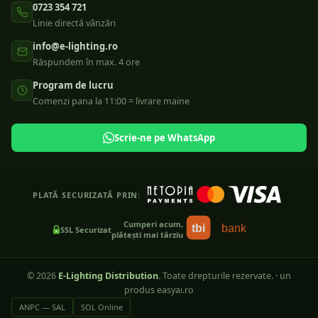
0723 354 721
Linie directă vânzări
info@e-lighting.ro
Răspundem în max. 4 ore
Program de lucru
Comenzi pana la 11:00 = livrare maine
Scrie-ne pe WhatsApp
PLATĂ SECURIZATĂ PRIN:
Cumperi acum,
tbi
bank
SSL Securizat
plătești mai târziu
©
2026
E-Lighting Distribution
. Toate drepturile rezervate.
·
un
produs easyai.ro
ANPC — SAL
SOL Online