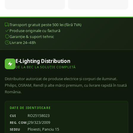
Transport gratuit peste 500 lei (fără TVA)
Produse originale cu factură
Garanție & suport tehnic
Livrare 24–48h
E-Lighting Distribution
DE LA BEC LA SOLUȚIE COMPLETĂ
Distribuitor autorizat de produse electrice și corpuri de iluminat.
Philips, OSRAM, Rendl și alte mărci premium, cu livrare rapidă în toată
România.
DATE DE IDENTIFICARE
RO25158023
CUI
J29/323/2009
REG. COM.
Ploiesti, Panciu 15
SEDIU