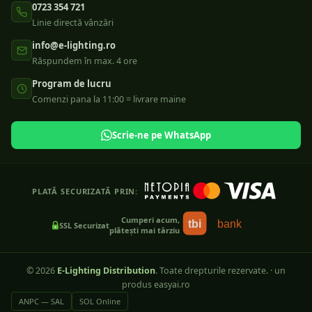
0723 354 721
Linie directă vânzări
info@e-lighting.ro
Răspundem în max. 4 ore
Program de lucru
Comenzi pana la 11:00 = livrare maine
Scrie-ne pe WhatsApp
PLATĂ SECURIZATĂ PRIN:
Cumperi acum,
tbi
bank
SSL Securizat
plătești mai târziu
©
2026
E-Lighting Distribution
. Toate drepturile rezervate.
·
un
produs easyai.ro
ANPC — SAL
SOL Online