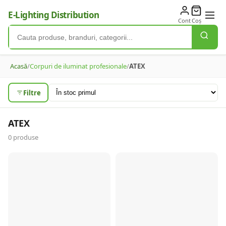
E-Lighting Distribution
Cont
Coș
Acasă
/
Corpuri de iluminat profesionale
/
ATEX
Filtre
ATEX
0
produse