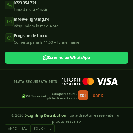
0723 354 721
Linie directă vânzări
info@e-lighting.ro
Răspundem în max. 4 ore
Program de lucru
Comenzi pana la 11:00 = livrare maine
Scrie-ne pe WhatsApp
PLATĂ SECURIZATĂ PRIN:
Cumperi acum,
tbi
bank
SSL Securizat
plătești mai târziu
©
2026
E-Lighting Distribution
. Toate drepturile rezervate.
·
un
produs easyai.ro
ANPC — SAL
SOL Online