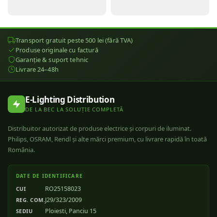
Transport gratuit peste 500 lei (fără TVA)
Produse originale cu factură
Garanție & suport tehnic
Livrare 24–48h
E-Lighting Distribution
DE LA BEC LA SOLUȚIE COMPLETĂ
Distribuitor autorizat de produse electrice și corpuri de iluminat.
Philips, OSRAM, Rendl și alte mărci premium, cu livrare rapidă în toată
România.
DATE DE IDENTIFICARE
RO25158023
CUI
J29/323/2009
REG. COM.
Ploiesti, Panciu 15
SEDIU