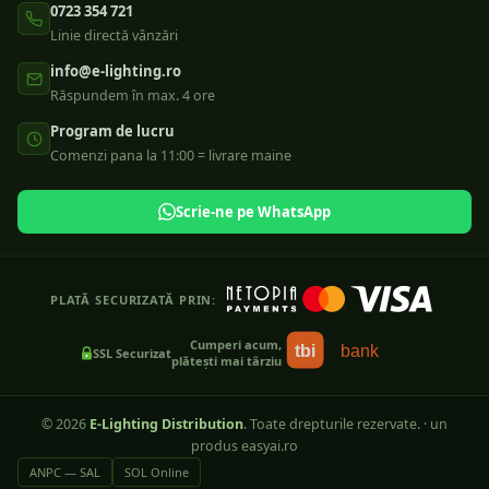
0723 354 721
Linie directă vânzări
info@e-lighting.ro
Răspundem în max. 4 ore
Program de lucru
Comenzi pana la 11:00 = livrare maine
Scrie-ne pe WhatsApp
PLATĂ SECURIZATĂ PRIN:
Cumperi acum,
tbi
bank
SSL Securizat
plătești mai târziu
©
2026
E-Lighting Distribution
. Toate drepturile rezervate.
·
un
produs easyai.ro
ANPC — SAL
SOL Online