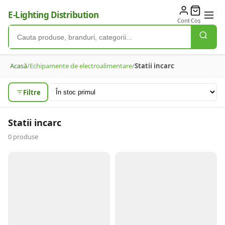
E-Lighting Distribution
Cont
Coș
Acasă
/
Echipamente de electroalimentare
/
Statii incarc
Filtre
Statii incarc
0
produse