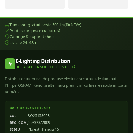
Transport gratuit peste 500 lei (fără TVA)
Produse originale cu factură
Garanție & suport tehnic
Livrare 24–48h
E-Lighting Distribution
DE LA BEC LA SOLUȚIE COMPLETĂ
Distribuitor autorizat de produse electrice și corpuri de iluminat.
Philips, OSRAM, Rendl și alte mărci premium, cu livrare rapidă în toată
România.
DATE DE IDENTIFICARE
RO25158023
CUI
J29/323/2009
REG. COM.
Ploiesti, Panciu 15
SEDIU