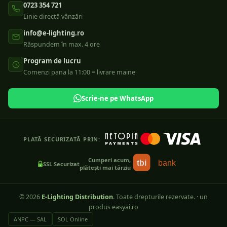
0723 354 721
Linie directă vânzări
info@e-lighting.ro
Răspundem în max. 4 ore
Program de lucru
Comenzi pana la 11:00 = livrare maine
Scrie-ne pe WhatsApp
PLATĂ SECURIZATĂ PRIN:
Cumperi acum,
tbi
bank
SSL Securizat
plătești mai târziu
©
2026
E-Lighting Distribution
. Toate drepturile rezervate.
·
un
produs easyai.ro
ANPC — SAL
SOL Online