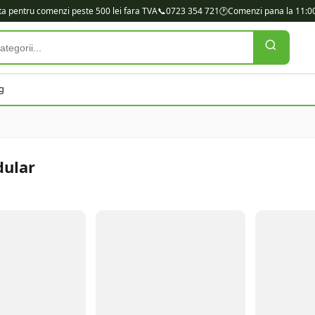
ita pentru comenzi peste 500 lei fara TVA
📞
0723 354 721
🕐
Comenzi pana la 11:00
g
ular