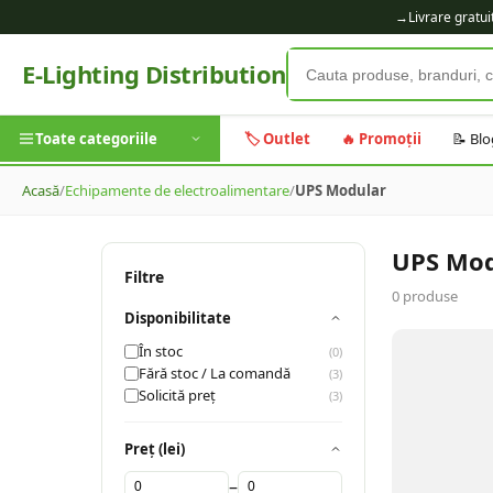
→
Livrare gratu
E-Lighting Distribution
Toate categoriile
🏷️ Outlet
🔥 Promoții
📝 Blo
Acasă
/
Echipamente de electroalimentare
/
UPS Modular
UPS Mod
Filtre
0
produse
Disponibilitate
În stoc
(
0
)
Fără stoc / La comandă
(
3
)
Solicită preț
(
3
)
Preț (lei)
–