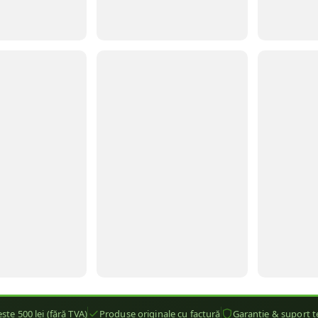
ste 500 lei (fără TVA)
Produse originale cu factură
Garanție & suport t