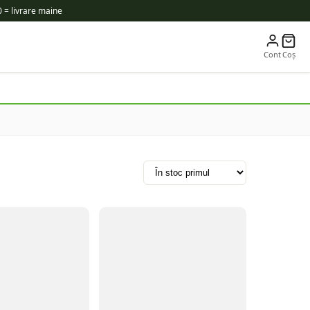
 = livrare maine
Cont
Coș