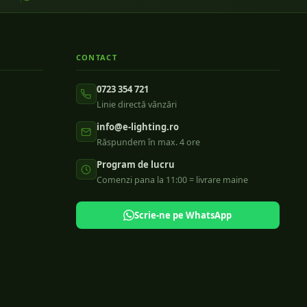
CONTACT
0723 354 721
Linie directă vânzări
info@e-lighting.ro
Răspundem în max. 4 ore
Program de lucru
Comenzi pana la 11:00 = livrare maine
Scrie-ne pe WhatsApp