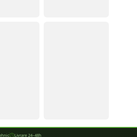
ehnic
Livrare 24–48h