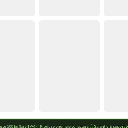
ste 500 lei (fără TVA)
Produse originale cu factură
Garanție & suport t