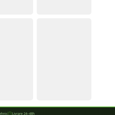
ehnic
Livrare 24–48h