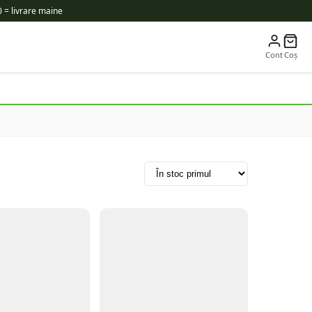
 = livrare maine
Cont
Coș