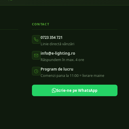
CONTACT
0723 354 721
Linie directă vânzări
info@e-lighting.ro
Răspundem în max. 4 ore
Program de lucru
Comenzi pana la 11:00 = livrare maine
Scrie-ne pe WhatsApp