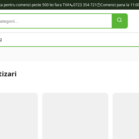
ita pentru comenzi peste 500 lei fara TVA
📞
0723 354 721
🕐
Comenzi pana la 11:00
g
izari