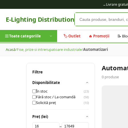
→
Livrare gratu
E-Lighting Distribution
Toate categoriile
🏷️ Outlet
🔥 Promoții
📝 Blo
Acasă
/
Fise, prize si intrerupatoare industriale
/
Automatizari
Automat
Filtre
0
produse
Disponibilitate
În stoc
(
23
)
Fără stoc / La comandă
(
58
)
Solicită preț
(
10
)
Preț (lei)
–