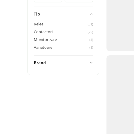
Tip
Relee
(
51
)
Contactori
(
25
)
Monitorizare
(
4
)
Variatoare
(
1
)
Brand