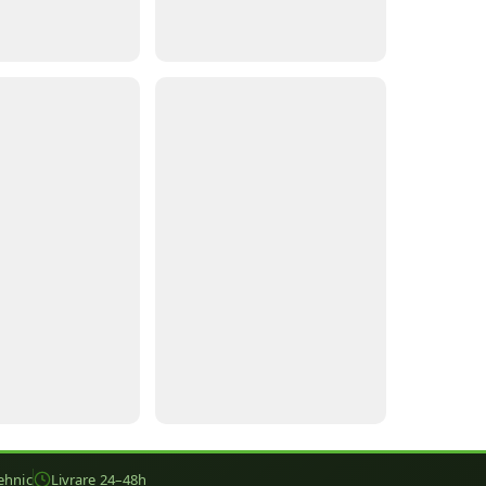
ehnic
Livrare 24–48h