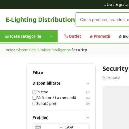
→
Livrare gratu
E-Lighting Distribution
Toate categoriile
🏷️ Outlet
🔥 Promoții
📝 Blo
Acasă
/
Sisteme de iluminat inteligente
/
Security
Security
Filtre
0
produse
Disponibilitate
În stoc
(
7
)
Fără stoc / La comandă
(
6
)
Solicită preț
(
0
)
Preț (lei)
–