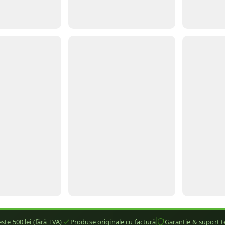
ste 500 lei (fără TVA)
Produse originale cu factură
Garanție & suport t