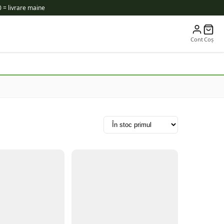
 = livrare maine
Cont
Coș