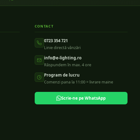
CONTACT
0723 354 721
Linie directă vânzări
info@e-lighting.ro
Răspundem în max. 4 ore
Program de lucru
Comenzi pana la 11:00 = livrare maine
Scrie-ne pe WhatsApp