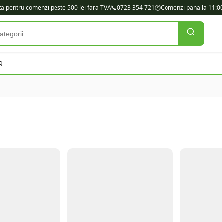
ita pentru comenzi peste 500 lei fara TVA
📞
0723 354 721
🕐
Comenzi pana la 11:00
g