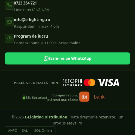
0723 354 721
Linie directă vânzări
info@e-lighting.ro
Răspundem în max. 4 ore
Program de lucru
Comenzi pana la 11:00 = livrare maine
Scrie-ne pe WhatsApp
PLATĂ SECURIZATĂ PRIN:
Cumperi acum,
tbi
bank
SSL Securizat
plătești mai târziu
©
2026
E-Lighting Distribution
. Toate drepturile rezervate.
·
un
produs easyai.ro
ANPC — SAL
SOL Online