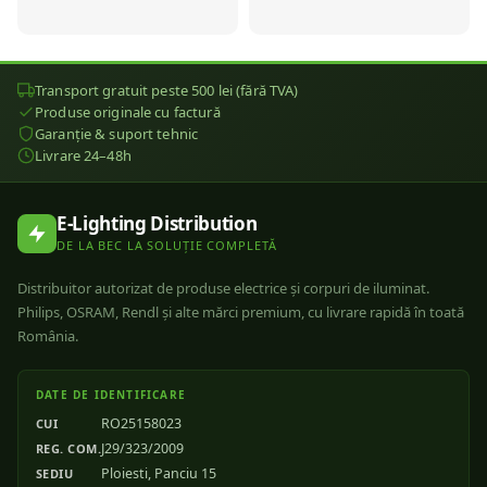
Transport gratuit peste 500 lei (fără TVA)
Produse originale cu factură
Garanție & suport tehnic
Livrare 24–48h
E-Lighting Distribution
DE LA BEC LA SOLUȚIE COMPLETĂ
Distribuitor autorizat de produse electrice și corpuri de iluminat.
Philips, OSRAM, Rendl și alte mărci premium, cu livrare rapidă în toată
România.
DATE DE IDENTIFICARE
RO25158023
CUI
J29/323/2009
REG. COM.
Ploiesti, Panciu 15
SEDIU