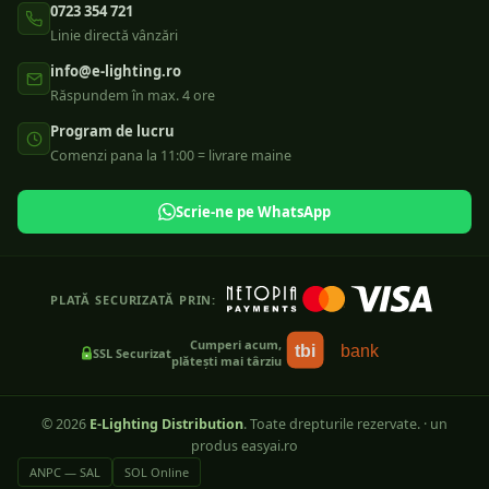
0723 354 721
Linie directă vânzări
info@e-lighting.ro
Răspundem în max. 4 ore
Program de lucru
Comenzi pana la 11:00 = livrare maine
Scrie-ne pe WhatsApp
PLATĂ SECURIZATĂ PRIN:
Cumperi acum,
tbi
bank
SSL Securizat
plătești mai târziu
©
2026
E-Lighting Distribution
. Toate drepturile rezervate.
·
un
produs easyai.ro
ANPC — SAL
SOL Online