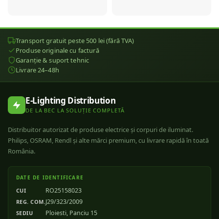
Transport gratuit peste 500 lei (fără TVA)
Produse originale cu factură
Garanție & suport tehnic
Livrare 24–48h
E-Lighting Distribution
DE LA BEC LA SOLUȚIE COMPLETĂ
Distribuitor autorizat de produse electrice și corpuri de iluminat.
Philips, OSRAM, Rendl și alte mărci premium, cu livrare rapidă în toată
România.
DATE DE IDENTIFICARE
RO25158023
CUI
J29/323/2009
REG. COM.
Ploiesti, Panciu 15
SEDIU