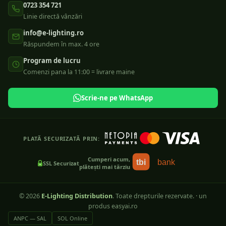
0723 354 721
Linie directă vânzări
info@e-lighting.ro
Răspundem în max. 4 ore
Program de lucru
Comenzi pana la 11:00 = livrare maine
Scrie-ne pe WhatsApp
PLATĂ SECURIZATĂ PRIN:
Cumperi acum,
tbi
bank
SSL Securizat
plătești mai târziu
©
2026
E-Lighting Distribution
. Toate drepturile rezervate.
·
un
produs easyai.ro
ANPC — SAL
SOL Online