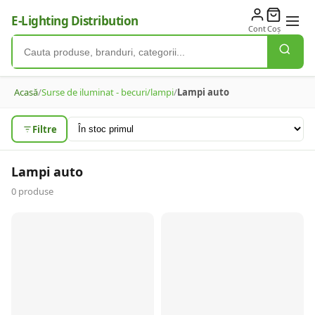
E-Lighting Distribution
Cont
Coș
Acasă
/
Surse de iluminat - becuri/lampi
/
Lampi auto
Filtre
Lampi auto
0
produse