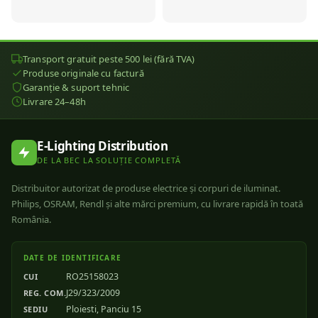
Transport gratuit peste 500 lei (fără TVA)
Produse originale cu factură
Garanție & suport tehnic
Livrare 24–48h
E-Lighting Distribution
DE LA BEC LA SOLUȚIE COMPLETĂ
Distribuitor autorizat de produse electrice și corpuri de iluminat.
Philips, OSRAM, Rendl și alte mărci premium, cu livrare rapidă în toată
România.
DATE DE IDENTIFICARE
RO25158023
CUI
J29/323/2009
REG. COM.
Ploiesti, Panciu 15
SEDIU