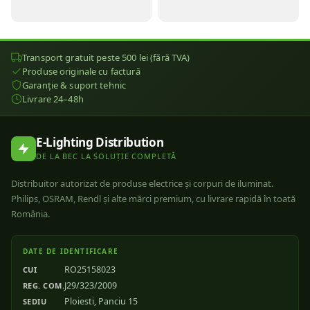
Transport gratuit peste 500 lei (fără TVA)
Produse originale cu factură
Garanție & suport tehnic
Livrare 24–48h
E-Lighting Distribution
DE LA BEC LA SOLUȚIE COMPLETĂ
Distribuitor autorizat de produse electrice și corpuri de iluminat.
Philips, OSRAM, Rendl și alte mărci premium, cu livrare rapidă în toată
România.
DATE DE IDENTIFICARE
RO25158023
CUI
J29/323/2009
REG. COM.
Ploiesti, Panciu 15
SEDIU