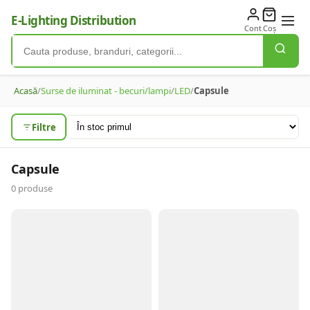
E-Lighting Distribution
Cont
Coș
Acasă
/
Surse de iluminat - becuri/lampi
/
LED
/
Capsule
Filtre
Capsule
0
produse