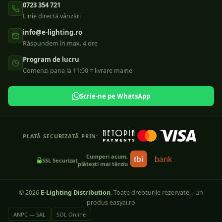
0723 354 721
Linie directă vânzări
info@e-lighting.ro
Răspundem în max. 4 ore
Program de lucru
Comenzi pana la 11:00 = livrare maine
Scrie-ne pe WhatsApp
PLATĂ SECURIZATĂ PRIN:
Cumperi acum,
tbi
bank
SSL Securizat
plătești mai târziu
©
2026
E-Lighting Distribution
. Toate drepturile rezervate.
·
un
produs easyai.ro
ANPC — SAL
SOL Online