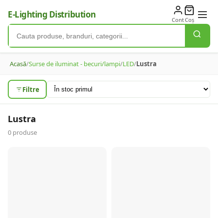
E-Lighting Distribution
Cont
Coș
Acasă
/
Surse de iluminat - becuri/lampi
/
LED
/
Lustra
Filtre
Lustra
0
produse