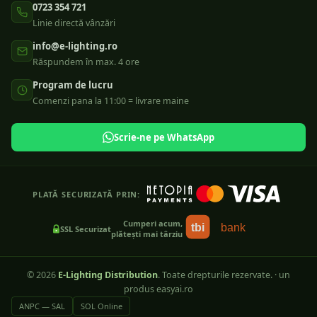
0723 354 721
Linie directă vânzări
info@e-lighting.ro
Răspundem în max. 4 ore
Program de lucru
Comenzi pana la 11:00 = livrare maine
Scrie-ne pe WhatsApp
PLATĂ SECURIZATĂ PRIN:
Cumperi acum,
tbi
bank
SSL Securizat
plătești mai târziu
©
2026
E-Lighting Distribution
. Toate drepturile rezervate.
·
un
produs easyai.ro
ANPC — SAL
SOL Online