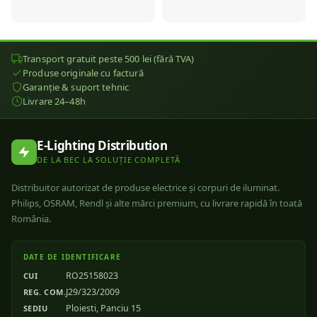
Transport gratuit peste 500 lei (fără TVA)
Produse originale cu factură
Garanție & suport tehnic
Livrare 24–48h
E-Lighting Distribution
DE LA BEC LA SOLUȚIE COMPLETĂ
Distribuitor autorizat de produse electrice și corpuri de iluminat.
Philips, OSRAM, Rendl și alte mărci premium, cu livrare rapidă în toată
România.
DATE DE IDENTIFICARE
RO25158023
CUI
J29/323/2009
REG. COM.
Ploiesti, Panciu 15
SEDIU