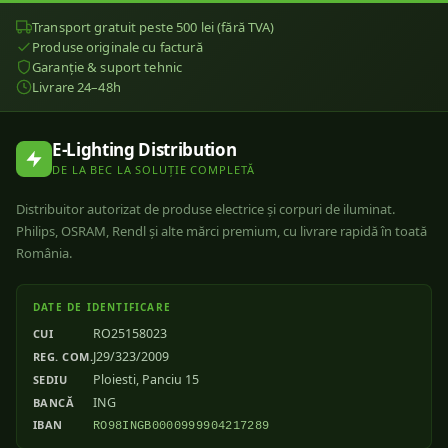
Transport gratuit peste 500 lei (fără TVA)
Produse originale cu factură
Garanție & suport tehnic
Livrare 24–48h
E-Lighting Distribution
DE LA BEC LA SOLUȚIE COMPLETĂ
Distribuitor autorizat de produse electrice și corpuri de iluminat.
Philips, OSRAM, Rendl și alte mărci premium, cu livrare rapidă în toată
România.
DATE DE IDENTIFICARE
RO25158023
CUI
J29/323/2009
REG. COM.
Ploiesti, Panciu 15
SEDIU
ING
BANCĂ
IBAN
RO98INGB0000999904217289