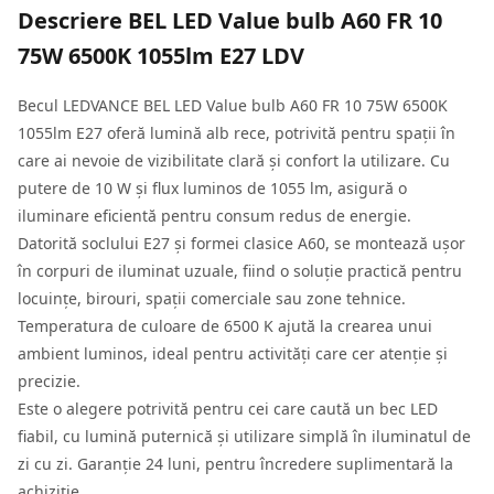
Descriere
BEL LED Value bulb A60 FR 10
75W 6500K 1055lm E27 LDV
Becul LEDVANCE BEL LED Value bulb A60 FR 10 75W 6500K
1055lm E27 oferă lumină alb rece, potrivită pentru spații în
care ai nevoie de vizibilitate clară și confort la utilizare. Cu
putere de 10 W și flux luminos de 1055 lm, asigură o
iluminare eficientă pentru consum redus de energie.
Datorită soclului E27 și formei clasice A60, se montează ușor
în corpuri de iluminat uzuale, fiind o soluție practică pentru
locuințe, birouri, spații comerciale sau zone tehnice.
Temperatura de culoare de 6500 K ajută la crearea unui
ambient luminos, ideal pentru activități care cer atenție și
precizie.
Este o alegere potrivită pentru cei care caută un bec LED
fiabil, cu lumină puternică și utilizare simplă în iluminatul de
zi cu zi. Garanție 24 luni, pentru încredere suplimentară la
achiziție.