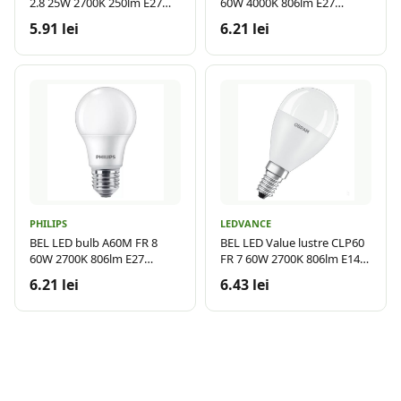
2.8 25W 2700K 250lm E27
60W 4000K 806lm E27
LDV
15.000h
5.91 lei
6.21 lei
PHILIPS
LEDVANCE
BEL LED bulb A60M FR 8
BEL LED Value lustre CLP60
60W 2700K 806lm E27
FR 7 60W 2700K 806lm E14
15.000h
LDV
6.21 lei
6.43 lei