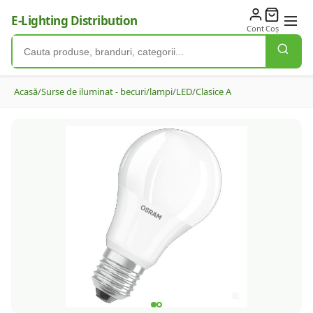
E-Lighting Distribution
Cont
Coș
Acasă
/
Surse de iluminat - becuri/lampi
/
LED
/
Clasice A