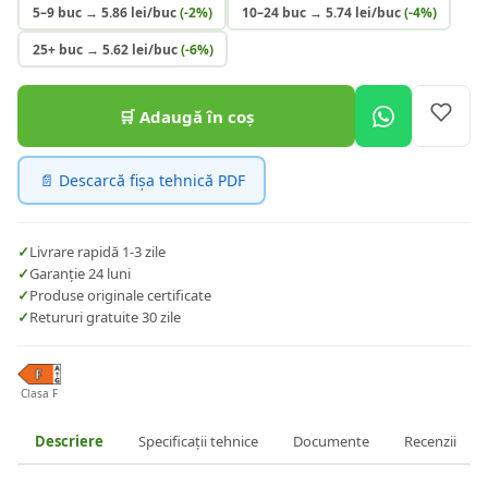
5–9 buc
→
5.86
lei/buc
(-
2
%)
10–24 buc
→
5.74
lei/buc
(-
4
%)
25+ buc
→
5.62
lei/buc
(-
6
%)
🛒 Adaugă în coș
📄 Descarcă fișa tehnică PDF
✓
Livrare rapidă 1-3 zile
✓
Garanție 24 luni
✓
Produse originale certificate
✓
Retururi gratuite 30 zile
Clasa F
Descriere
Specificații tehnice
Documente
Recenzii