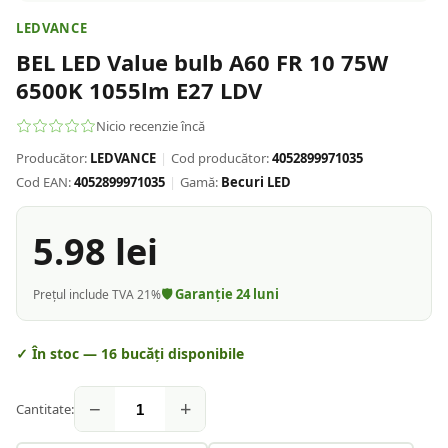
LEDVANCE
BEL LED Value bulb A60 FR 10 75W
6500K 1055lm E27 LDV
Nicio recenzie încă
Producător:
LEDVANCE
|
Cod producător:
4052899971035
Cod EAN:
4052899971035
|
Gamă:
Becuri LED
5.98
lei
🛡️ Garanție
24
luni
Prețul include TVA 21%
✓ În stoc —
16
bucăți disponibile
−
+
Cantitate: