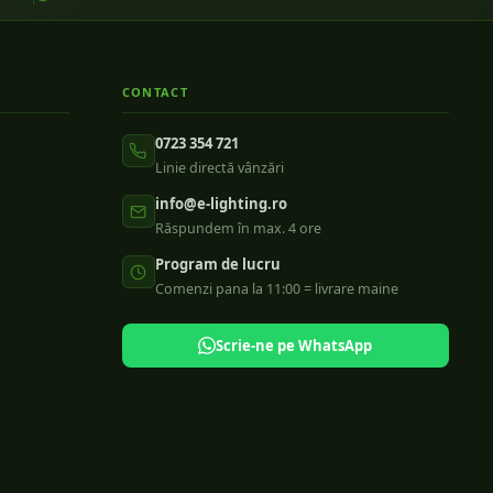
CONTACT
0723 354 721
Linie directă vânzări
info@e-lighting.ro
Răspundem în max. 4 ore
Program de lucru
Comenzi pana la 11:00 = livrare maine
Scrie-ne pe WhatsApp