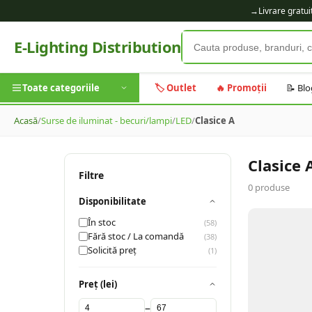
→
Livrare gratu
E-Lighting Distribution
Toate categoriile
🏷️ Outlet
🔥 Promoții
📝 Blo
Acasă
/
Surse de iluminat - becuri/lampi
/
LED
/
Clasice A
Clasice 
Filtre
0
produse
Disponibilitate
În stoc
(
58
)
Fără stoc / La comandă
(
38
)
Solicită preț
(
1
)
Preț (lei)
–