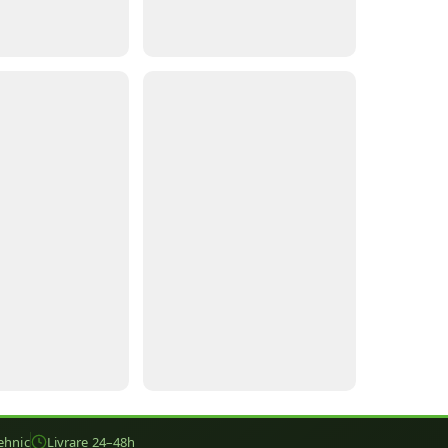
ehnic
Livrare 24–48h