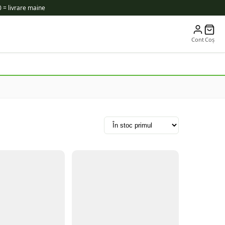
 = livrare maine
Cont
Coș