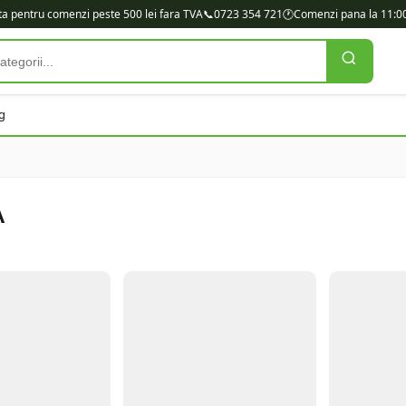
ita pentru comenzi peste 500 lei fara TVA
📞
0723 354 721
🕐
Comenzi pana la 11:00
g
A