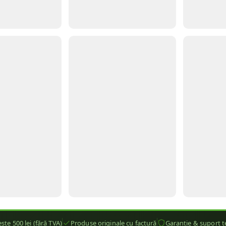
ste 500 lei (fără TVA)
Produse originale cu factură
Garanție & suport t