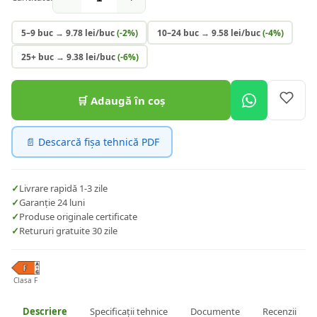
5–9 buc
→
9.78
lei/buc
(-
2
%)
10–24 buc
→
9.58
lei/buc
(-
4
%)
25+ buc
→
9.38
lei/buc
(-
6
%)
🛒 Adaugă în coș
📄 Descarcă fișa tehnică PDF
✓
Livrare rapidă 1-3 zile
✓
Garanție 24 luni
✓
Produse originale certificate
✓
Retururi gratuite 30 zile
Clasa F
Descriere
Specificații tehnice
Documente
Recenzii