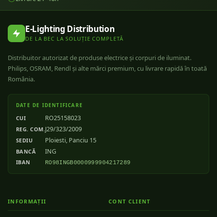
E-Lighting Distribution
DE LA BEC LA SOLUȚIE COMPLETĂ
Distribuitor autorizat de produse electrice și corpuri de iluminat.
Philips, OSRAM, Rendl și alte mărci premium, cu livrare rapidă în toată
România.
DATE DE IDENTIFICARE
RO25158023
CUI
J29/323/2009
REG. COM.
Ploiesti, Panciu 15
SEDIU
ING
BANCĂ
IBAN
RO98INGB0000999904217289
INFORMAȚII
CONT CLIENT