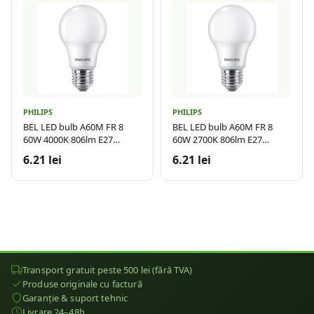
PHILIPS
PHILIPS
BEL LED bulb A60M FR 8
BEL LED bulb A60M FR 8
60W 4000K 806lm E27
60W 2700K 806lm E27
15.000h
15.000h
6.21 lei
6.21 lei
Transport gratuit peste 500 lei (fără TVA)
Produse originale cu factură
Garanție & suport tehnic
Livrare 24–48h