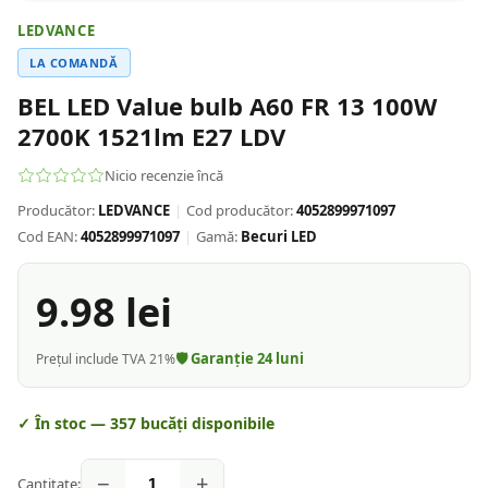
LEDVANCE
LA COMANDĂ
BEL LED Value bulb A60 FR 13 100W
2700K 1521lm E27 LDV
Nicio recenzie încă
Producător:
LEDVANCE
|
Cod producător:
4052899971097
Cod EAN:
4052899971097
|
Gamă:
Becuri LED
9.98
lei
🛡️ Garanție
24
luni
Prețul include TVA 21%
✓ În stoc —
357
bucăți disponibile
−
+
Cantitate: