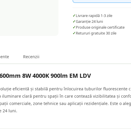
✓
Livrare rapidă 1-3 zile
✓
Garanție 24 luni
✓
Produse originale certificate
✓
Retururi gratuite 30 zile
ente
Recenzii
e 600mm 8W 4000K 900lm EM LDV
ție eficientă și stabilă pentru înlocuirea tuburilor fluorescente 
 iluminare clară pentru spații în care contează vizibilitatea și c
ații comerciale, zone tehnice sau aplicații rezidențiale. Este o ale
 24 luni.