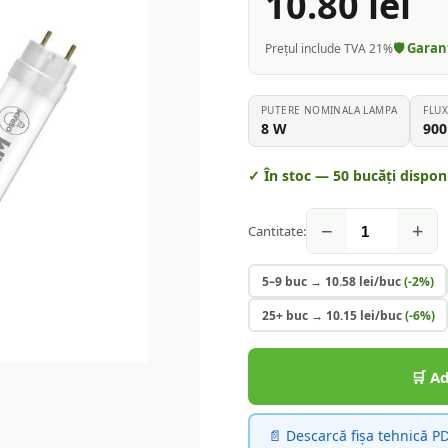
10.80
lei
🛡️ Gara
Prețul include TVA 21%
PUTERE NOMINALA LAMPA
FLU
8
W
900
✓ În stoc —
50
bucăți disponi
−
+
Cantitate:
5–9 buc
→
10.58
lei/buc
(-
2
%)
25+ buc
→
10.15
lei/buc
(-
6
%)
🛒 A
📄 Descarcă fișa tehnică P