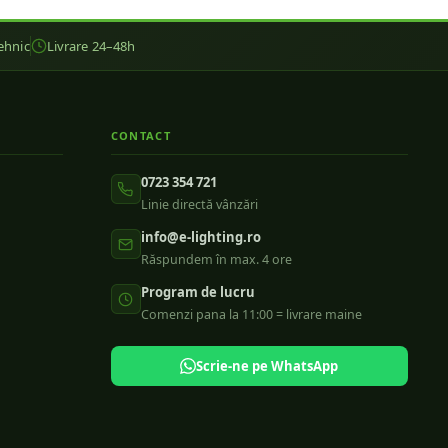
ehnic
Livrare 24–48h
CONTACT
0723 354 721
Linie directă vânzări
info@e-lighting.ro
Răspundem în max. 4 ore
Program de lucru
Comenzi pana la 11:00 = livrare maine
Scrie-ne pe WhatsApp