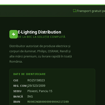
Transport gratuit pe
E-Lighting Distribution
DE LA BEC LA SOLUȚIE COMPLETĂ
Distribuitor autorizat de produse electrice și
corpuri de iluminat. Philips, OSRAM, Rendl și
alte mărci premium, cu livrare rapidă în toată
România.
DATE DE IDENTIFICARE
RO25158023
CUI
J29/323/2009
REG. COM.
Ploiesti, Panciu 15
SEDIU
ING
BANCĂ
IBAN
RO98INGB0000999904217289