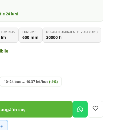
nție
24
luni
X LUMINOS
LUNGIME
DURATA NOMINALA DE VIATA (ORE)
lm
600
mm
30000
h
bile
10–24 buc
→
10.37
lei/buc
(-
4
%)
daugă în coș
DF