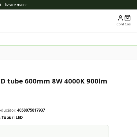
 = livrare maine
Cont
Coș
LED tube 600mm 8W 4000K 900lm
oducător:
4058075817937
:
Tuburi LED