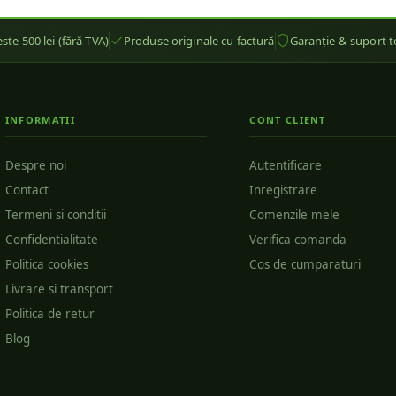
ste 500 lei (fără TVA)
Produse originale cu factură
Garanție & suport t
INFORMAȚII
CONT CLIENT
Despre noi
Autentificare
Contact
Inregistrare
Termeni si conditii
Comenzile mele
Confidentialitate
Verifica comanda
Politica cookies
Cos de cumparaturi
Livrare si transport
Politica de retur
Blog