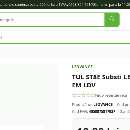
ita pentru comenzi peste 500 lei fara TVA
📞
0723 354 721
🕐
Comenzi pana la 11:00
g
LEDVANCE
TUL ST8E Substi 
EM LDV
Nicio recenzie încă
Producător:
LEDVANCE
|
Cod pr
Cod EAN:
4058075817937
|
Gamă