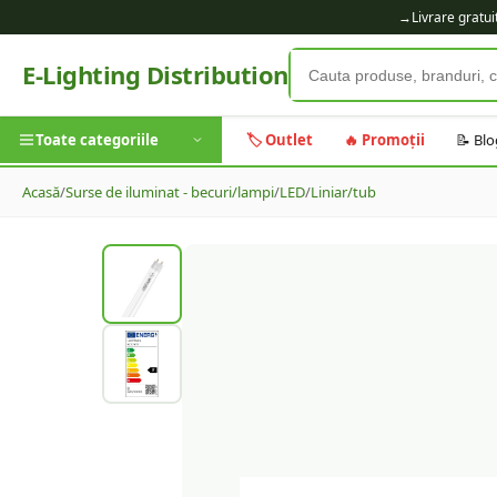
→
Livrare gratu
E-Lighting Distribution
Toate categoriile
🏷️ Outlet
🔥 Promoții
📝 Blo
Acasă
/
Surse de iluminat - becuri/lampi
/
LED
/
Liniar/tub