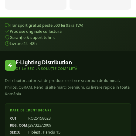
Transport gratuit peste 500 lei (fără TVA)
Produse originale cu factură
Garanție & suport tehnic
Livrare 24–48h
E-Lighting Distribution
DE LA BEC LA SOLUȚIE COMPLETĂ
Distribuitor autorizat de produse electrice și corpuri de iluminat.
Philips, OSRAM, Rendl și alte mărci premium, cu livrare rapidă în toată
România.
DATE DE IDENTIFICARE
RO25158023
CUI
J29/323/2009
REG. COM.
Ploiesti, Panciu 15
SEDIU