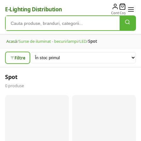
E-Lighting Distribution
Cont
Coș
Acasă
/
Surse de iluminat - becuri/lampi
/
LED
/
Spot
Filtre
Spot
0
produse