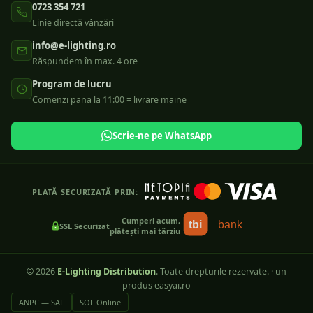
0723 354 721
Linie directă vânzări
info@e-lighting.ro
Răspundem în max. 4 ore
Program de lucru
Comenzi pana la 11:00 = livrare maine
Scrie-ne pe WhatsApp
PLATĂ SECURIZATĂ PRIN:
Cumperi acum,
tbi
bank
SSL Securizat
plătești mai târziu
©
2026
E-Lighting Distribution
. Toate drepturile rezervate.
·
un
produs easyai.ro
ANPC — SAL
SOL Online