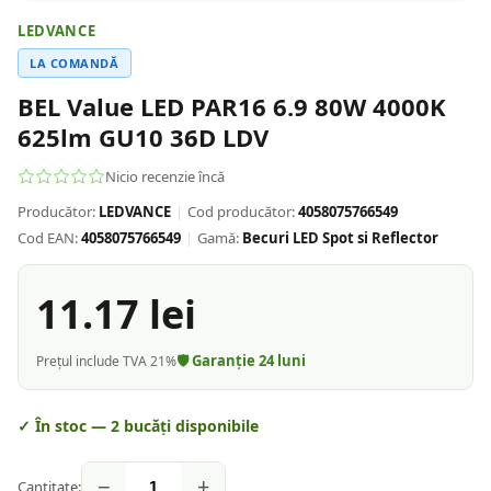
LEDVANCE
LA COMANDĂ
BEL Value LED PAR16 6.9 80W 4000K
625lm GU10 36D LDV
Nicio recenzie încă
Producător:
LEDVANCE
|
Cod producător:
4058075766549
Cod EAN:
4058075766549
|
Gamă:
Becuri LED Spot si Reflector
11.17
lei
🛡️ Garanție
24
luni
Prețul include TVA 21%
✓ În stoc —
2
bucăți disponibile
−
+
Cantitate: